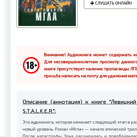
СЛУШАТЬ ОНЛАЙН
Внимание! Аудиокнига может содержать ко
Для несовершеннолетних просмотр данног
книге присутствует наличие пропаганды ЛГБ
просьба написать на почту для удаления мат
Описание (аннотация) к книге "Левицкий
S.T.A.L.K.E.R.":
Эта аудиокнига, которая начинает следующий этап в разв
новый уровень. Роман «Мгла» — начало эпической три
После катастрофы Зона расширилась и преобразилас