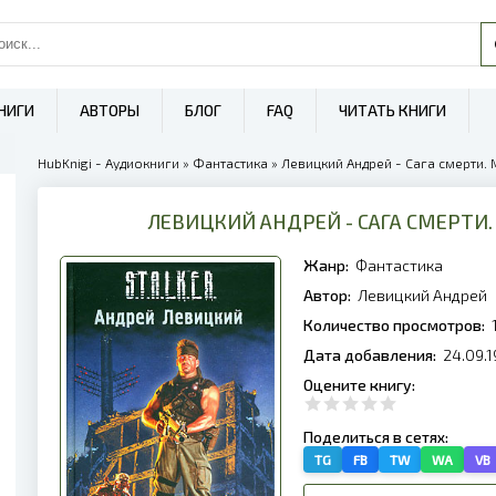
НИГИ
АВТОРЫ
БЛОГ
FAQ
ЧИТАТЬ КНИГИ
HubKnigi - Аудиокниги
»
Фантастика
» Левицкий Андрей - Сага смерти. Мг
ЛЕВИЦКИЙ АНДРЕЙ - САГА СМЕРТИ. МГЛ
Жанр:
Фантастика
Автор:
Левицкий Андрей
Количество просмотров:
Дата добавления:
24.09.1
Оцените книгу:
Поделиться в сетях:
TG
FB
TW
WA
VB