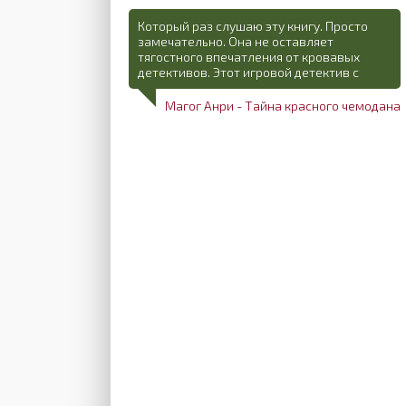
Который раз слушаю эту книгу. Просто
замечательно. Она не оставляет
тягостного впечатления от кровавых
детективов. Этот игровой детектив с
Магог Анри - Тайна красного чемодана