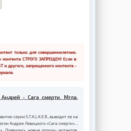
нтент только для совершеннолетних.
о контента СТРОГО ЗАПРЕЩЕН! Если в
Т и другого, запрещенного контента -
ериала.
 Андрей - Сага смерти. Мгла.
итии серии S.T.A.L.K.E.R., выводит ее на
логии Андрея Левицкого «Сага смерти»…
ь. Появились новые породы мутантов,