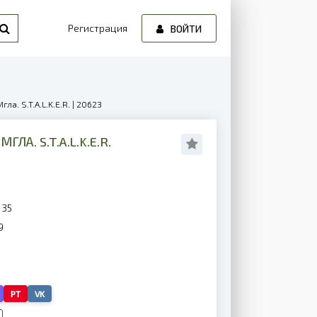
Регистрация
ВОЙТИ
ла. S.T.A.L.K.E.R. | 20623
А. S.T.A.L.K.E.R.
135
9
PT
VK