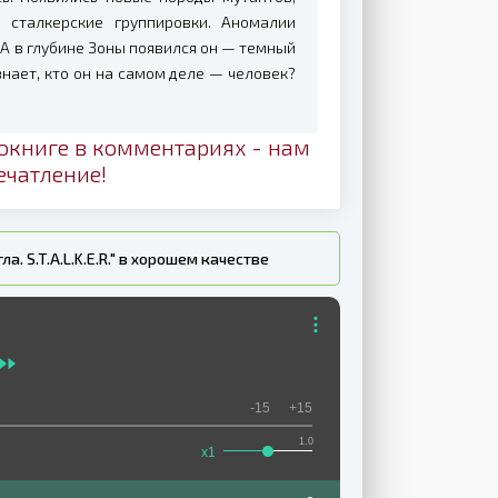
 сталкерские группировки. Аномалии
А в глубине Зоны появился он — темный
нает, кто он на самом деле — человек?
окниге в комментариях - нам
ечатление!
. S.T.A.L.K.E.R." в хорошем качестве
-15
+15
1.0
x1