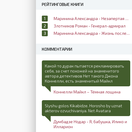
РЕЙТИНГОВЫЕ КНИГИ
Маринина Александра - Незапертая дверь
Злотников Роман - Генерал-адмирал
Маринина Александра - Жизнь после жизни
КОММЕНТАРИИ
Какой то дурак пытается рекламировать
себя, за счет похожей на знаменитого
автора детективов Нет такого Джона
Коннелли, есть знаменитый Майкл
Коннелли Майкл – Тёмная лощина
Slyshu golos Kikabidze. Horosho by uznat
akterov ozvuchivaniya. Net Avatara
Думбадзе Нодар - Я, бабушка, Илико и
Илларион