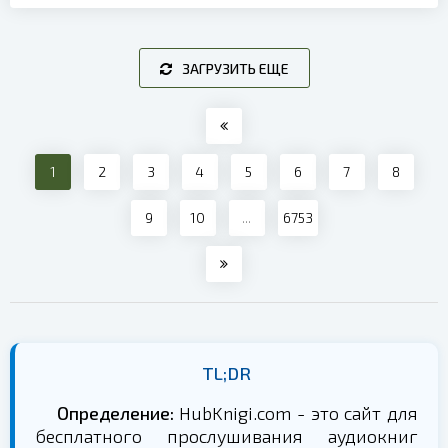
ЗАГРУЗИТЬ ЕЩЕ
1
2
3
4
5
6
7
8
9
10
...
6753
TL;DR
Определение:
HubKnigi.com - это сайт для
бесплатного прослушивания аудиокниг