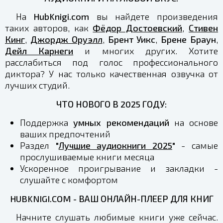
На
HubKnigi.com
вы найдете произведения
таких авторов, как
Фёдор Достоевский
,
Стивен
Кинг
,
Джордж Оруэлл
,
Брент Уикс
,
Брене Браун
,
Дейл Карнеги
и многих других. Хотите
расслабиться под голос профессионального
диктора? У нас только качественная озвучка от
лучших студий.
ЧТО НОВОГО В 2025 ГОДУ:
Поддержка
умных рекомендаций
на основе
ваших предпочтений
Раздел
"
Лучшие аудиокниги 2025
"
- самые
прослушиваемые книги месяца
Ускоренное проигрывание и закладки -
слушайте с комфортом
HUBKNIGI.COM - ВАШ ОНЛАЙН-ПЛЕЕР ДЛЯ КНИГ
Начните слушать любимые книги уже сейчас.