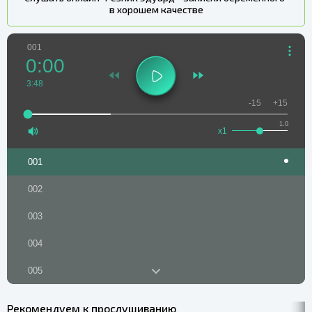
в хорошем качестве
001
0:00
3:48
-15
+15
1.0
x1
001
002
003
004
005
006
Рекомендуем к прослушиванию