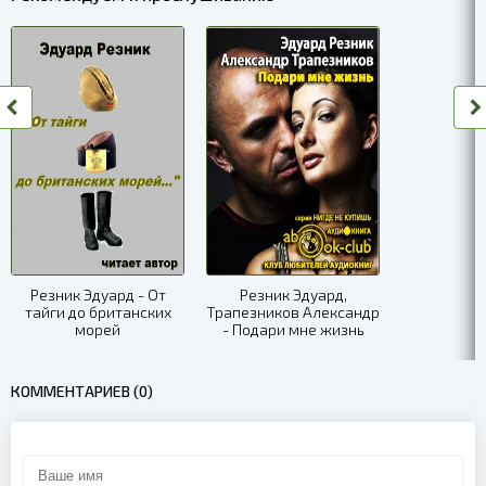
007
008
009
010
011
012
013
Резник Эдуард - От
Резник Эдуард,
тайги до британских
Трапезников Александр
014
морей
- Подари мне жизнь
015
КОММЕНТАРИЕВ (0)
016
017
018