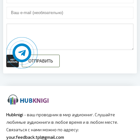
019
020
021
022
023
ОТПРАВИТЬ
024
025
026
027
Hubknigi
- ваш проводник в мир аудиокниг. Слушайте
любимые аудиокниги в любое время и в любом месте.
028
Связаться с нами можно по адресу:
029
your.feedback.tpl@gmail.com