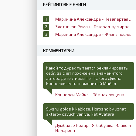
РЕЙТИНГОВЫЕ КНИГИ
Маринина Александра - Незапертая дверь
Злотников Роман - Генерал-адмирал
Маринина Александра - Жизнь после жизни
КОММЕНТАРИИ
Какой то дурак пытается рекламировать
себя, за счет похожей на знаменитого
автора детективов Нет такого Джона
Коннелли, есть знаменитый Майкл
Коннелли Майкл – Тёмная лощина
Slyshu golos Kikabidze. Horosho by uznat
akterov ozvuchivaniya. Net Avatara
Думбадзе Нодар - Я, бабушка, Илико и
Илларион