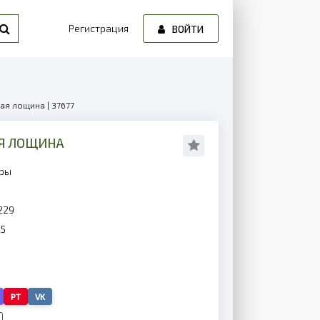
Регистрация
ВОЙТИ
ая лощина | 37677
Я ЛОЩИНА
еры
229
25
PT
VK