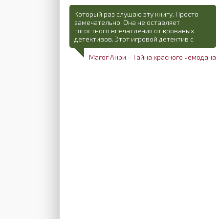
Который раз слушаю эту книгу. Просто
замечательно. Она не оставляет
тягостного впечатления от кровавых
детективов. Этот игровой детектив с
Магог Анри - Тайна красного чемодана