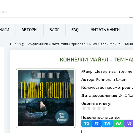
НИГИ
АВТОРЫ
БЛОГ
FAQ
ЧИТАТЬ КНИГИ
HubKnigi - Аудиокниги
»
Детективы, триллеры
» Коннелли Майкл – Тёмн
КОННЕЛЛИ МАЙКЛ – ТЁМНА
Жанр:
Детективы, трилл
Автор:
Коннолли Джон
Количество просмотров:
Дата добавления:
24.04.
Оцените книгу:
Поделиться в сетях:
TG
FB
TW
WA
VB