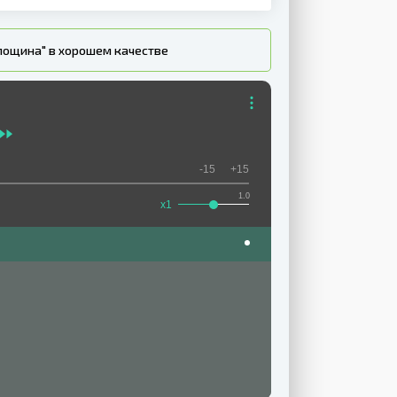
лощина" в хорошем качестве
-15
+15
1.0
x1