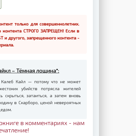
нтент только для совершеннолетних.
о контента СТРОГО ЗАПРЕЩЕН! Если в
Т и другого, запрещенного контента -
ериала.
айкл – Тёмная лощина":
 а Калеб Кайл — потому что не может
жестоких убийств потрясла жителей
 скрыться, затаиться, а затем вновь
родину в Скарборо, ценой невероятных
дедом.
окниге в комментариях - нам
ечатление!