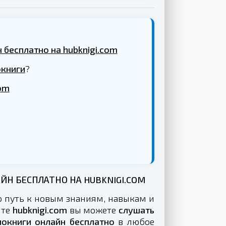
 бесплатно на hubknigi.com
окниги
?
com
Н БЕСПЛАТНО НА HUBKNIGI.COM
о путь к новым знаниям, навыкам и
йте
hubknigi.com
вы можете
слушать
окниги онлайн бесплатно
в любое