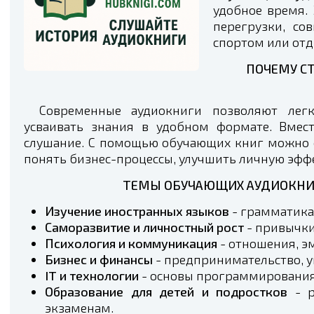
удобное время. 
перегрузки, со
спортом или от
ПОЧЕМУ С
Современные аудиокниги позволяют ле
усваивать знания в удобном формате. Вмес
слушание. С помощью обучающих книг можно 
понять бизнес-процессы, улучшить личную эффе
ТЕМЫ ОБУЧАЮЩИХ АУДИОКНИГ
Изучение иностранных языков
- грамматика
Саморазвитие и личностный рост
- привычки,
Психология и коммуникация
- отношения, э
Бизнес и финансы
- предпринимательство, у
IT и технологии
- основы программирования
Образование для детей и подростков
- р
экзаменам.