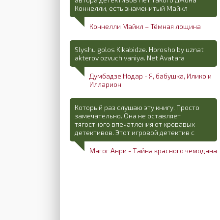
Коннелли, есть знаменитый Майкл
Коннелли Майкл – Тёмная лощина
Slyshu golos Kikabidze. Horosho by uznat
akterov ozvuchivaniya. Net Avatara
Думбадзе Нодар - Я, бабушка, Илико и
Илларион
Который раз слушаю эту книгу. Просто
замечательно. Она не оставляет
тягостного впечатления от кровавых
детективов. Этот игровой детектив с
Магог Анри - Тайна красного чемодана