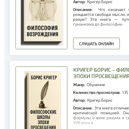
Автор:
Кригер Борис
Описание:
Что означает 
рождается свобода мысли, и
разум? Эта книга — путе
гуманизма до философии
СЛУШАТЬ ОНЛАЙН
КРИГЕР БОРИС – ФИ
ЭПОХИ ПРОСВЕЩЕНИ
Жанр:
Обучение
Количество просмотров:
135
Автор:
Кригер Борис
Описание:
Эта книга отличае
критической позицией. О
формулы о веке разума и с
XVIII века в