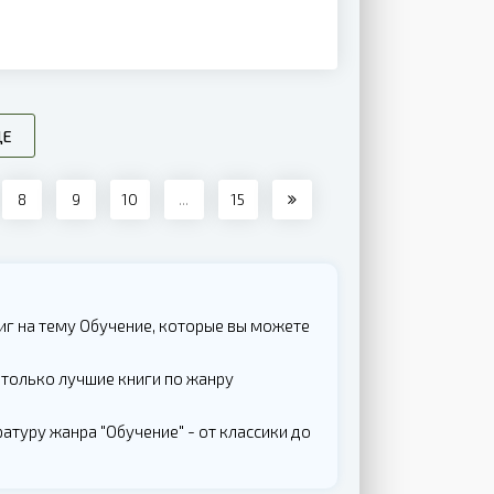
ЩЕ
8
9
10
...
15
иг на тему Обучение, которые вы можете
 только лучшие книги по жанру
атуру жанра "Обучение" - от классики до