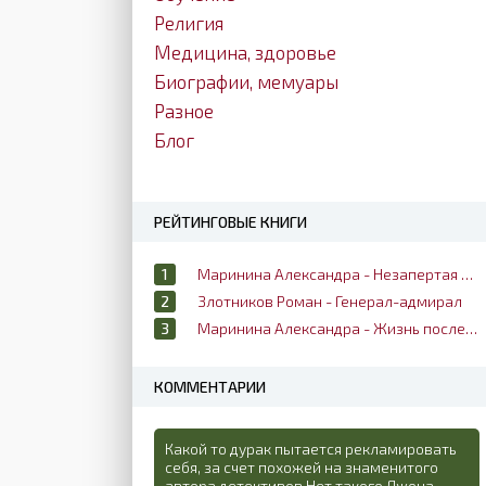
Религия
Медицина, здоровье
Биографии, мемуары
Разное
Блог
РЕЙТИНГОВЫЕ КНИГИ
Маринина Александра - Незапертая дверь
Злотников Роман - Генерал-адмирал
Маринина Александра - Жизнь после жизни
КОММЕНТАРИИ
Какой то дурак пытается рекламировать
себя, за счет похожей на знаменитого
автора детективов Нет такого Джона