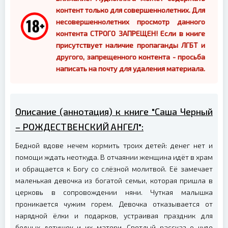
контент только для совершеннолетних. Для
несовершеннолетних просмотр данного
контента СТРОГО ЗАПРЕЩЕН! Если в книге
присутствует наличие пропаганды ЛГБТ и
другого, запрещенного контента - просьба
написать на почту для удаления материала.
Описание (аннотация) к книге "Саша Черный
– РОЖДЕСТВЕНСКИЙ АНГЕЛ":
Бедной вдове нечем кормить троих детей: денег нет и
помощи ждать неоткуда. В отчаянии женщина идёт в храм
и обращается к Богу со слёзной молитвой. Её замечает
маленькая девочка из богатой семьи, которая пришла в
церковь в сопровождении няни. Чуткая малышка
проникается чужим горем. Девочка отказывается от
нарядной ёлки и подарков, устраивая праздник для
бедных детишек и их матери. Светлый рассказ о чуде