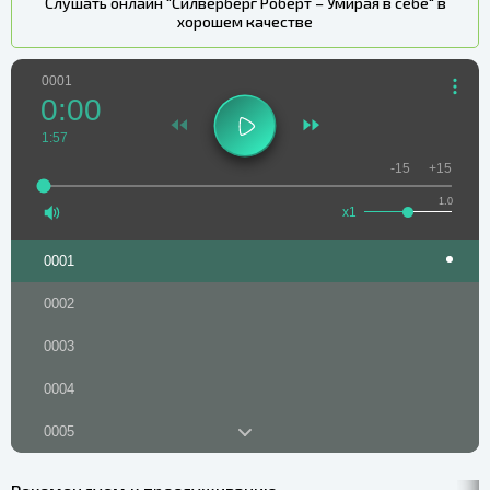
Слушать онлайн "Силверберг Роберт – Умирая в себе" в
хорошем качестве
0001
0:00
1:57
-15
+15
1.0
x1
0001
0002
0003
0004
0005
0006