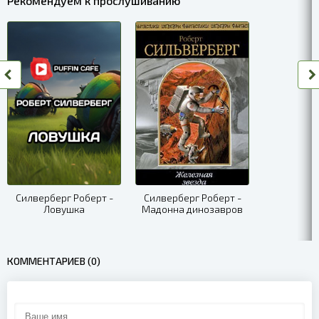
Рекомендуем к прослушиванию
0007
0008
0009
0010
0011
0012
0013
Силверберг Роберт -
Силверберг Роберт -
Ловушка
Мадонна динозавров
0014
0015
КОММЕНТАРИЕВ (0)
0016
0017