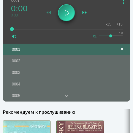
0001
0:00
2:23
-15
+15
1.0
x1
0001
0002
0003
0004
0005
0006
Рекомендуем к прослушиванию
0007
0008