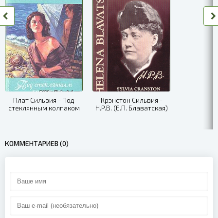
0009
0010
0011
0012
0013
Плат Сильвия - Под
Крэнстон Сильвия -
стеклянным колпаком
H.P.B. (Е.П. Блаватская)
0014
0015
КОММЕНТАРИЕВ (0)
0016
0017
0018
0019