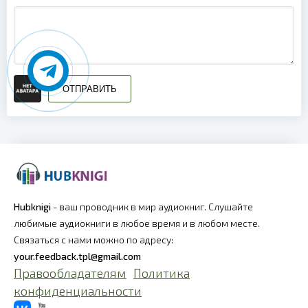
0020
0021
0022
0023
ОТПРАВИТЬ
0024
0025
0026
0027
Hubknigi
- ваш проводник в мир аудиокниг. Слушайте
любимые аудиокниги в любое время и в любом месте.
0028
Связаться с нами можно по адресу:
0029
your.feedback.tpl@gmail.com
Правообладателям
Политика
0030
конфиденциальности
0031