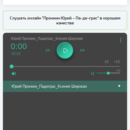
Слушать онлайн "Пронкин Юрий – Па-де-грас" в хорошем
качестве
Юрий Пронкин_Падеграс_Ксения Широкая
0:00
23:13
-15
+15
1.0
x1
Юрий Пронкин_Падеграс_Ксения Широкая