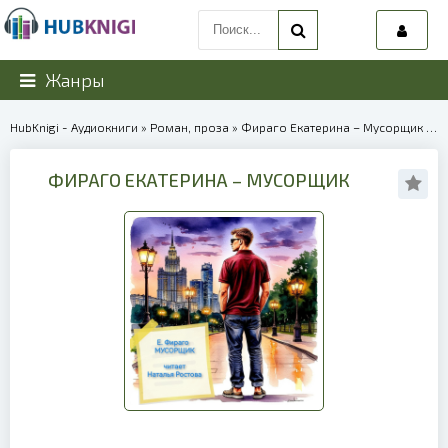
Жанры
HubKnigi - Аудиокниги
»
Роман, проза
» Фираго Екатерина – Мусорщик | 38723
ФИРАГО ЕКАТЕРИНА – МУСОРЩИК