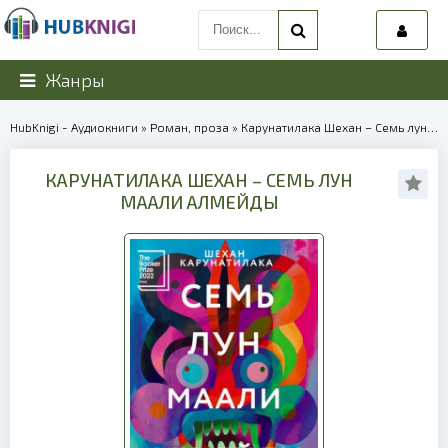
Жанры
HubKnigi - Аудиокниги
»
Роман, проза
» Карунатилака Шехан – Семь лун Маали Алмейды | 38728
КАРУНАТИЛАКА ШЕХАН – СЕМЬ ЛУН
МААЛИ АЛМЕЙДЫ