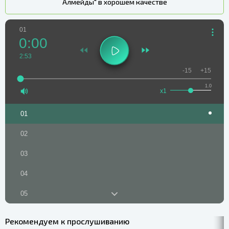
Алмейды" в хорошем качестве
01
0:00
2:53
-15
+15
1.0
x1
01
02
03
04
05
06
Рекомендуем к прослушиванию