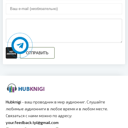
19
20
21
22
23
ОТПРАВИТЬ
24
25
26
27
Hubknigi
- ваш проводник в мир аудиокниг. Слушайте
любимые аудиокниги в любое время и в любом месте.
28
Связаться с нами можно по адресу:
29
your.feedback.tpl@gmail.com