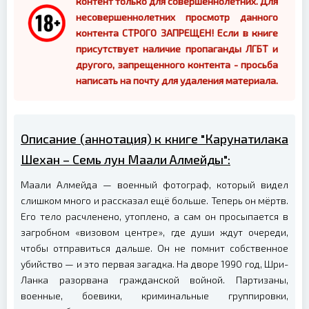
контент только для совершеннолетних. Для
несовершеннолетних просмотр данного
контента СТРОГО ЗАПРЕЩЕН! Если в книге
присутствует наличие пропаганды ЛГБТ и
другого, запрещенного контента - просьба
написать на почту для удаления материала.
Описание (аннотация) к книге "Карунатилака
Шехан – Семь лун Маали Алмейды":
Маали Алмейда — военный фотограф, который видел
слишком много и рассказал ещё больше. Теперь он мёртв.
Его тело расчленено, утоплено, а сам он просыпается в
загробном «визовом центре», где души ждут очереди,
чтобы отправиться дальше. Он не помнит собственное
убийство — и это первая загадка. На дворе 1990 год, Шри-
Ланка разорвана гражданской войной. Партизаны,
военные, боевики, криминальные группировки,