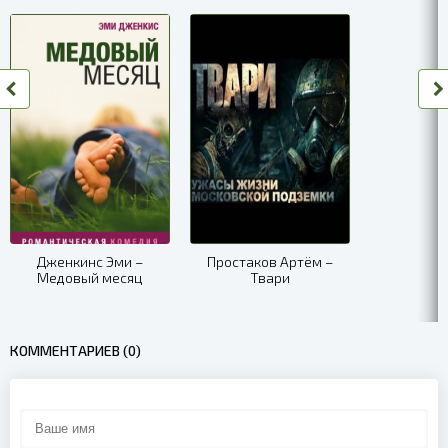
07
08
09
10
11
12
13
Дженкинс Эми –
Простаков Артём –
Медовый месяц
Твари
14
15
КОММЕНТАРИЕВ (0)
16
17
18