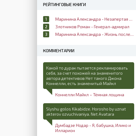
РЕЙТИНГОВЫЕ КНИГИ
Маринина Александра - Незапертая дверь
Злотников Роман - Генерал-адмирал
Маринина Александра - Жизнь после жизни
КОММЕНТАРИИ
Какой то дурак пытается рекламировать
себя, за счет похожей на знаменитого
автора детективов Нет такого Джона
Коннелли, есть знаменитый Майкл
Коннелли Майкл – Тёмная лощина
Slyshu golos Kikabidze. Horosho by uznat
akterov ozvuchivaniya. Net Avatara
Думбадзе Нодар - Я, бабушка, Илико и
Илларион