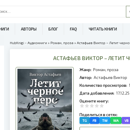
НИГИ
АВТОРЫ
БЛОГ
FAQ
ЧИТАТЬ КНИГИ
HubKnigi - Аудиокниги
»
Роман, проза
» Астафьев Виктор – Летит черно
АСТАФЬЕВ ВИКТОР – ЛЕТИТ 
Жанр:
Роман, проза
Автор:
Астафьев Виктор
Количество просмотров:
Дата добавления:
17.12.25
Оцените книгу:
Поделиться в сетях:
TG
FB
TW
WA
VB