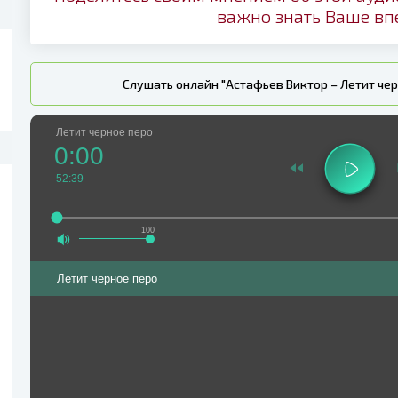
важно знать Ваше вп
Слушать онлайн "Астафьев Виктор – Летит че
Летит черное перо
0:00
52:39
100
Летит черное перо