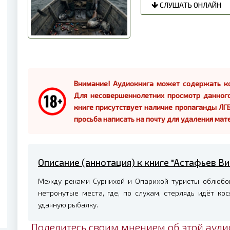
СЛУШАТЬ ОНЛАЙН
Внимание! Аудиокнига может содержать ко
Для несовершеннолетних просмотр данног
книге присутствует наличие пропаганды ЛГБ
просьба написать на почту для удаления мат
Описание (аннотация) к книге "Астафьев Ви
Между реками Сурнихой и Опарихой туристы облюбова
нетронутые места, где, по слухам, стерлядь идёт ко
удачную рыбалку.
Поделитесь своим мнением об этой ауди