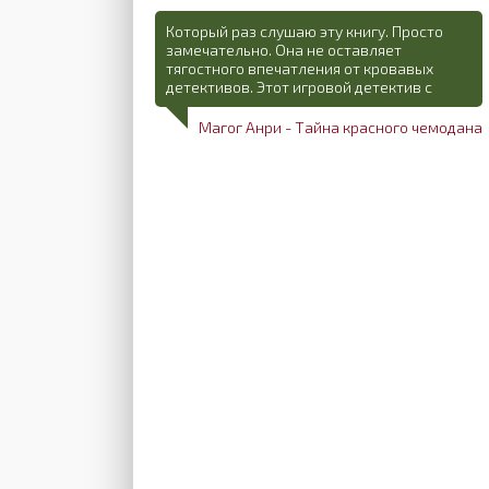
Который раз слушаю эту книгу. Просто
замечательно. Она не оставляет
тягостного впечатления от кровавых
детективов. Этот игровой детектив с
Магог Анри - Тайна красного чемодана