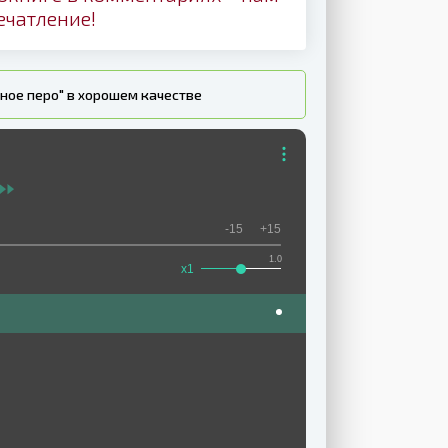
ечатление!
рное перо" в хорошем качестве
-15
+15
1.0
x1