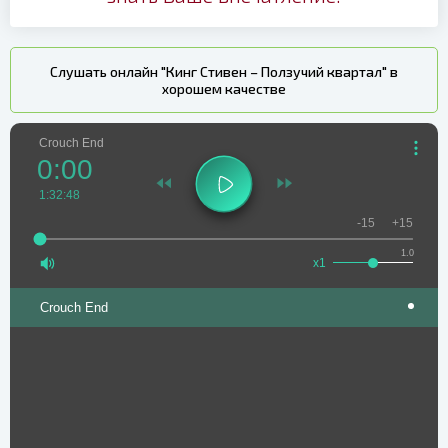
Слушать онлайн "Кинг Стивен – Ползучий квартал" в
хорошем качестве
Crouch End
0:00
1:32:48
-15
+15
1.0
x1
Crouch End