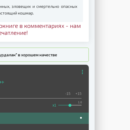
анных, зловещих и смертельно опасных
астоящий кошмар.
окниге в комментариях - нам
ечатление!
вурдалак" в хорошем качестве
-15
+15
1.0
x1