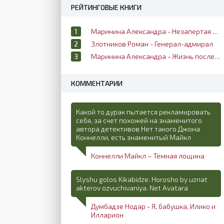
РЕЙТИНГОВЫЕ КНИГИ
Маринина Александра - Незапертая дверь
Злотников Роман - Генерал-адмирал
Маринина Александра - Жизнь после жизни
КОММЕНТАРИИ
Какой то дурак пытается рекламировать
себя, за счет похожей на знаменитого
автора детективов Нет такого Джона
Коннелли, есть знаменитый Майкл
Коннелли Майкл – Тёмная лощина
Slyshu golos Kikabidze. Horosho by uznat
akterov ozvuchivaniya. Net Avatara
Думбадзе Нодар - Я, бабушка, Илико и
Илларион