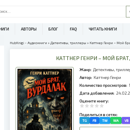
НИГИ
АВТОРЫ
БЛОГ
FAQ
ЧИТАТЬ КНИГИ
HubKnigi - Аудиокниги
»
Детективы, триллеры
» Каттнер Генри – Мой бра
КАТТНЕР ГЕНРИ – МОЙ БРАТ
Жанр:
Детективы, трилл
Автор:
Каттнер Генри
Количество просмотров:
Дата добавления:
24.02.
Оцените книгу:
Поделиться в сетях:
TG
FB
TW
WA
VB