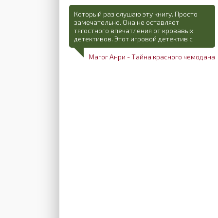
Который раз слушаю эту книгу. Просто
замечательно. Она не оставляет
тягостного впечатления от кровавых
детективов. Этот игровой детектив с
Магог Анри - Тайна красного чемодана