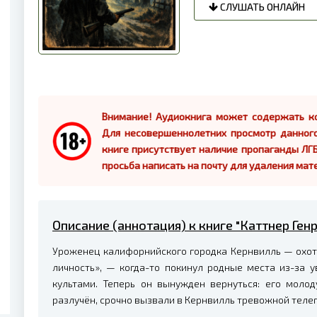
СЛУШАТЬ ОНЛАЙН
Внимание! Аудиокнига может содержать ко
Для несовершеннолетних просмотр данног
книге присутствует наличие пропаганды ЛГБ
просьба написать на почту для удаления мат
Описание (аннотация) к книге "Каттнер Генр
Уроженец калифорнийского городка Кернвилль — охот
личность», — когда-то покинул родные места из-за 
культами. Теперь он вынужден вернуться: его моло
разлучён, срочно вызвали в Кернвилль тревожной телег