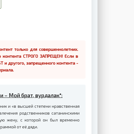
нтент только для совершеннолетних.
о контента СТРОГО ЗАПРЕЩЕН! Если в
Т и другого, запрещенного контента -
ериала.
и – Мой брат, вурдалак":
ник и «в высшей степени нравственная
увлечения родственников сатанинскими
дую жену, с которой он был временно
раммой от её дяди.