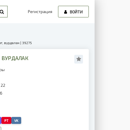
Регистрация
ВОЙТИ
т, вурдалак | 39275
, ВУРДАЛАК
еры
122
26
PT
VK