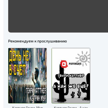
Рекомендуем к прослушиванию
Каттнер Генри, Мур
Каттнер Генри - А как