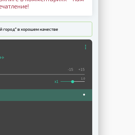
ечатление!
й город" в хорошем качестве
-15
+15
1.0
x1