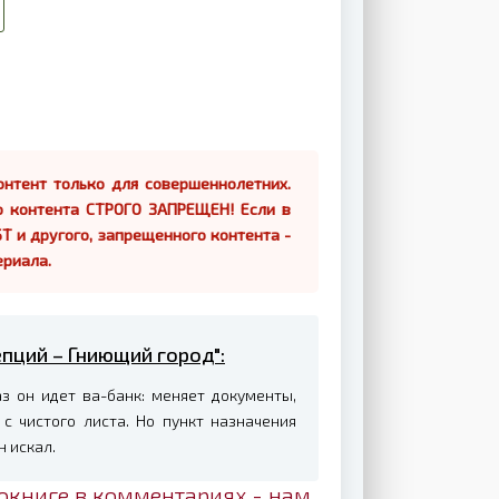
нтент только для совершеннолетних.
о контента СТРОГО ЗАПРЕЩЕН! Если в
Т и другого, запрещенного контента -
ериала.
епций – Гниющий город":
з он идет ва-банк: меняет документы,
с чистого листа. Но пункт назначения
 искал.
окниге в комментариях - нам