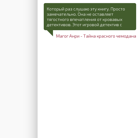
Который раз слушаю эту книгу. Просто
замечательно. Она не оставляет
тягостного впечатления от кровавых
детективов. Этот игровой детектив с
Магог Анри - Тайна красного чемодана