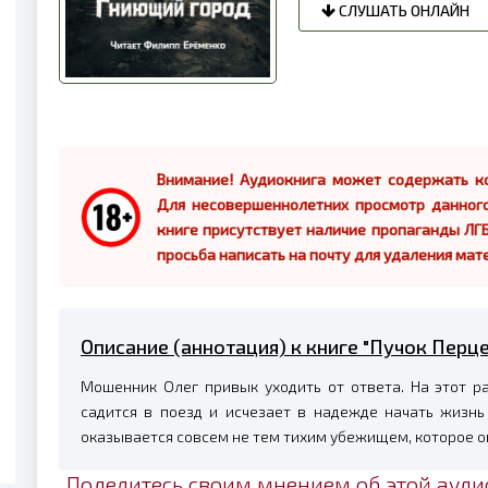
СЛУШАТЬ ОНЛАЙН
Внимание! Аудиокнига может содержать ко
Для несовершеннолетних просмотр данног
книге присутствует наличие пропаганды ЛГБ
просьба написать на почту для удаления мат
Описание (аннотация) к книге "Пучок Перц
Мошенник Олег привык уходить от ответа. На этот ра
садится в поезд и исчезает в надежде начать жизнь 
оказывается совсем не тем тихим убежищем, которое он
Поделитесь своим мнением об этой ауди