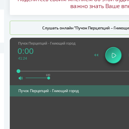
важно знать Ваше вп
Слушать онлайн "Пучок Перцепций – Гниющи
Пучок Перцепций - Гниющий город
0:00
41:24
100
Пучок Перцепций - Гниющий город