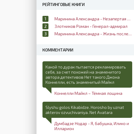
РЕЙТИНГОВЫЕ КНИГИ
Маринина Александра - Незапертая дверь
Злотников Роман - Генерал-адмирал
Маринина Александра - Жизнь после жизни
КОММЕНТАРИИ
Какой то дурак пытается рекламировать
себя, за счет похожей на знаменитого
автора детективов Нет такого Джона
Коннелли, есть знаменитый Майкл
Коннелли Майкл – Тёмная лощина
Slyshu golos Kikabidze. Horosho by uznat
akterov ozvuchivaniya. Net Avatara
Думбадзе Нодар - Я, бабушка, Илико и
Илларион