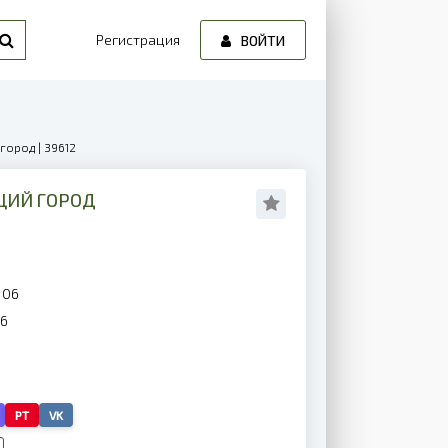
Регистрация
ВОЙТИ
город | 39612
ЩИЙ ГОРОД
106
26
PT
VK