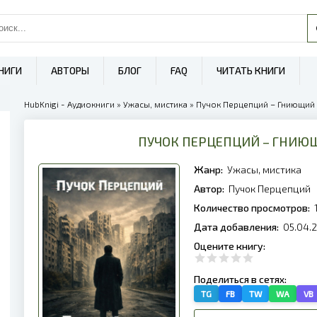
НИГИ
АВТОРЫ
БЛОГ
FAQ
ЧИТАТЬ КНИГИ
HubKnigi - Аудиокниги
»
Ужасы, мистика
» Пучок Перцепций – Гниющий 
ПУЧОК ПЕРЦЕПЦИЙ – ГНИЮ
Жанр:
Ужасы, мистика
Автор:
Пучок Перцепций
Количество просмотров:
Дата добавления:
05.04.
Оцените книгу:
Поделиться в сетях:
TG
FB
TW
WA
VB