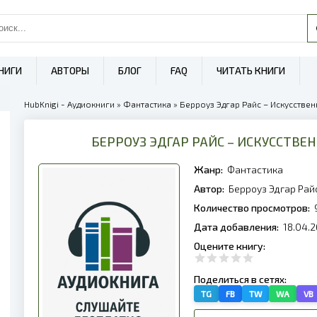
НИГИ
АВТОРЫ
БЛОГ
FAQ
ЧИТАТЬ КНИГИ
HubKnigi - Аудиокниги
»
Фантастика
» Берроуз Эдгар Райс – Искусстве
БЕРРОУЗ ЭДГАР РАЙС – ИСКУССТВ
Жанр:
Фантастика
Автор:
Берроуз Эдгар Рай
Количество просмотров:
Дата добавления:
18.04.2
Оцените книгу:
Поделиться в сетях:
TG
FB
TW
WA
VB