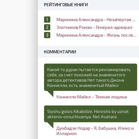
РЕЙТИНГОВЫЕ КНИГИ
Маринина Александра - Незапертая дверь
Злотников Роман - Генерал-адмирал
Маринина Александра - Жизнь после жизни
КОММЕНТАРИИ
Какой то дурак пытается рекламировать
себя, за счет похожей на знаменитого
автора детективов Нет такого Джона
Коннелли, есть знаменитый Майкл
Коннелли Майкл – Тёмная лощина
Slyshu golos Kikabidze. Horosho by uznat
akterov ozvuchivaniya. Net Avatara
Думбадзе Нодар - Я, бабушка, Илико и
Илларион