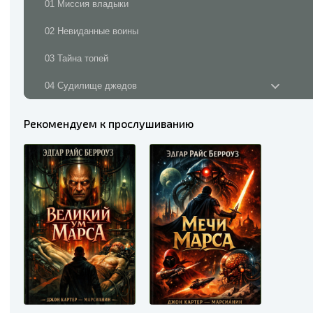
01 Миссия владыки
02 Невиданные воины
03 Тайна топей
04 Судилище джедов
05 Рас Тавас, великий ум Марса
Рекомендуем к прослушиванию
06 Резервуары жизни
07 Красный убийца
08 Человек в теле Хормада
09 Я нахожу Джанай
10 Война семи джедов
11 Планы воина
12 Джон Картер исчез