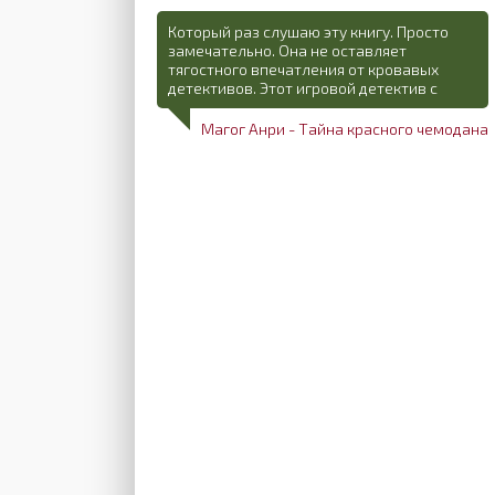
Который раз слушаю эту книгу. Просто
замечательно. Она не оставляет
тягостного впечатления от кровавых
детективов. Этот игровой детектив с
Магог Анри - Тайна красного чемодана