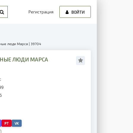
Регистрация
ВОЙТИ
нные люди Марса | 39704
ЕННЫЕ ЛЮДИ МАРСА
с
99
6
PT
VK