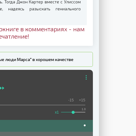
ть. Тогда Джон Картер вместе с Улиссом
е, надеясь разыскать гениального
окниге в комментариях - нам
ечатление!
ные люди Марса" в хорошем качестве
-15
+15
1.0
x1