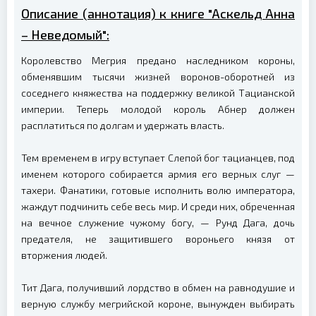
Описание (аннотация) к книге "Аскельд Анна
– Неведомый":
Королевство Мегрия предано наследником короны,
обменявшим тысячи жизней воронов-оборотней из
соседнего княжества на поддержку великой Тацианской
империи. Теперь молодой король Абнер должен
расплатиться по долгам и удержать власть.
Тем временем в игру вступает Слепой бог тацианцев, под
именем которого собирается армия его верных слуг —
тахери. Фанатики, готовые исполнить волю императора,
жаждут подчинить себе весь мир. И среди них, обреченная
на вечное служение чужому богу, — Рунд Дага, дочь
предателя, не защитившего вороньего князя от
вторжения людей.
Тит Дага, получивший лордство в обмен на равнодушие и
верную службу мегрийской короне, вынужден выбирать