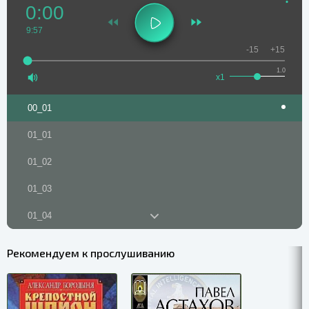
0:00
9:57
-15
+15
1.0
x1
00_01
01_01
01_02
01_03
01_04
01_05
Рекомендуем к прослушиванию
01_06
02_07