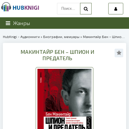
Жанры
HubKnigi - Аудиокниги
»
Биографии, мемуары
» Макинтайр Бен – Шпион и предатель | 39892
МАКИНТАЙР БЕН – ШПИОН И
ПРЕДАТЕЛЬ