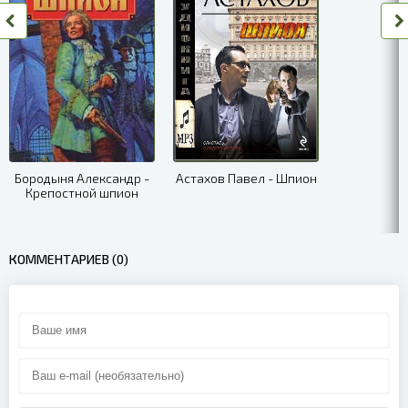
02_08
02_09
02_10
02_11
03_12
Бородыня Александр -
Астахов Павел - Шпион
Крепостной шпион
03_13
03_14
КОММЕНТАРИЕВ (0)
03_15
03_16
04_01