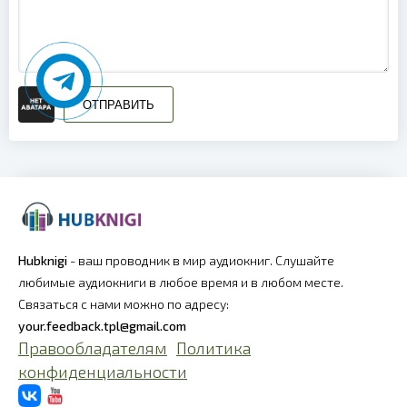
21
22
23
ОТПРАВИТЬ
24
25
26
27
Hubknigi
- ваш проводник в мир аудиокниг. Слушайте
любимые аудиокниги в любое время и в любом месте.
28
Связаться с нами можно по адресу:
29
your.feedback.tpl@gmail.com
Правообладателям
Политика
30
конфиденциальности
31