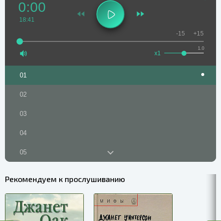
0:00
18:41
-15
+15
1.0
x1
01
02
03
04
05
06
Рекомендуем к прослушиванию
07
08