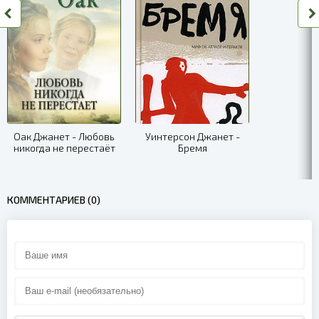
09
10
11
12
13
Оак Джанет - Любовь
Уинтерсон Джанет -
никогда не перестаёт
Бремя
14
15
КОММЕНТАРИЕВ (0)
16
17
18
19
20