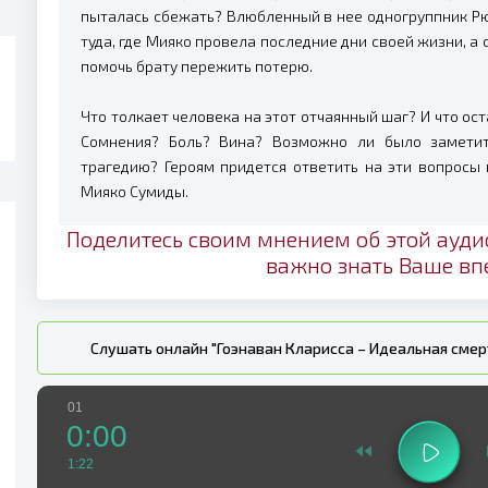
пыталась сбежать? Влюбленный в нее одногруппник Рю
туда, где Мияко провела последние дни своей жизни, а
помочь брату пережить потерю.
Что толкает человека на этот отчаянный шаг? И что ос
Сомнения? Боль? Вина? Возможно ли было заметит
трагедию? Героям придется ответить на эти вопросы 
Мияко Сумиды.
Поделитесь своим мнением об этой ауди
важно знать Ваше вп
Слушать онлайн "Гоэнаван Кларисса – Идеальная сме
01
0:00
1:22