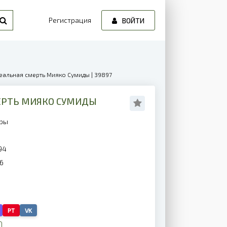
Регистрация
ВОЙТИ
деальная смерть Мияко Сумиды | 39897
МЕРТЬ МИЯКО СУМИДЫ
еры
94
6
PT
VK