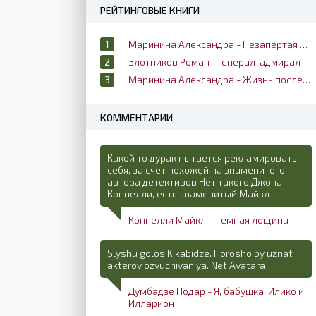
РЕЙТИНГОВЫЕ КНИГИ
Маринина Александра - Незапертая дверь
Злотников Роман - Генерал-адмирал
Маринина Александра - Жизнь после жизни
КОММЕНТАРИИ
Какой то дурак пытается рекламировать
себя, за счет похожей на знаменитого
автора детективов Нет такого Джона
Коннелли, есть знаменитый Майкл
Коннелли Майкл – Тёмная лощина
Slyshu golos Kikabidze. Horosho by uznat
akterov ozvuchivaniya. Net Avatara
Думбадзе Нодар - Я, бабушка, Илико и
Илларион