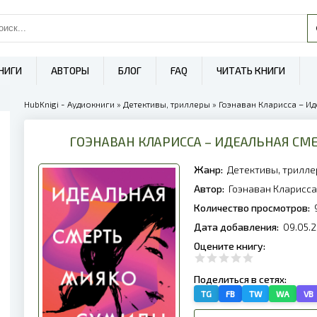
НИГИ
АВТОРЫ
БЛОГ
FAQ
ЧИТАТЬ КНИГИ
HubKnigi - Аудиокниги
»
Детективы, триллеры
» Гоэнаван Кларисса – И
ГОЭНАВАН КЛАРИССА – ИДЕАЛЬНАЯ С
Жанр:
Детективы, трилл
Автор:
Гоэнаван Кларисса
Количество просмотров:
Дата добавления:
09.05.2
Оцените книгу:
Поделиться в сетях:
TG
FB
TW
WA
VB