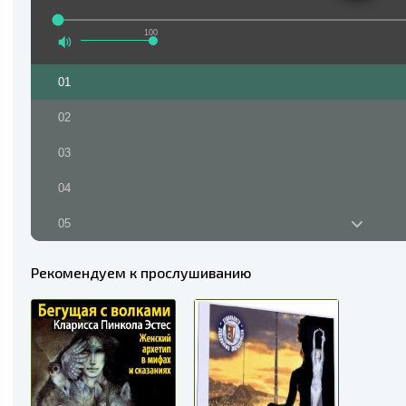
100
01
02
03
04
05
06
Рекомендуем к прослушиванию
07
08
09
10