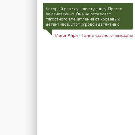
Который раз слушаю эту книгу. Просто
замечательно. Она не оставляет
тягостного впечатления от кровавых
детективов. Этот игровой детектив с
Магог Анри - Тайна красного чемодана