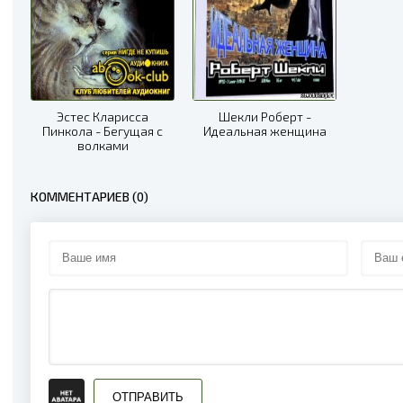
11
12
13
Эстес Кларисса
Шекли Роберт -
Пинкола - Бегущая с
Идеальная женщина
14
волками
15
КОММЕНТАРИЕВ (0)
16
17
18
19
20
21
ОТПРАВИТЬ