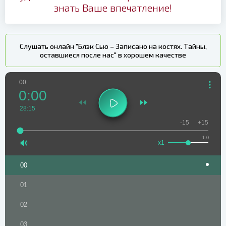
знать Ваше впечатление!
Слушать онлайн "Блэк Сью – Записано на костях. Тайны,
оставшиеся после нас" в хорошем качестве
00
0:00
28:15
-15
+15
1.0
x1
00
01
02
03