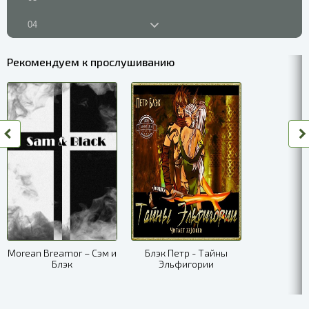
04
05
Рекомендуем к прослушиванию
06
07
08
09
10
11
12
Morean Breamor – Сэм и
Блэк Петр - Тайны
Блэк
Эльфигории
13
14