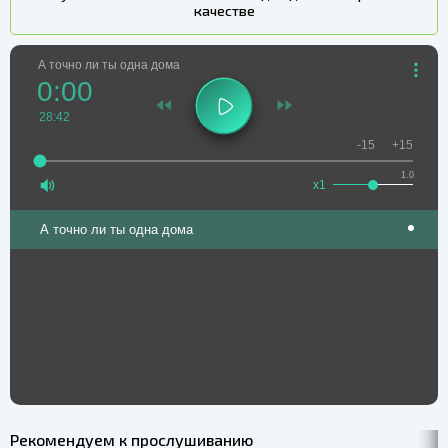
качестве
А точно ли ты одна дома
0:00
28:42
-15
+15
1.0
x1
А точно ли ты одна дома
Рекомендуем к прослушиванию