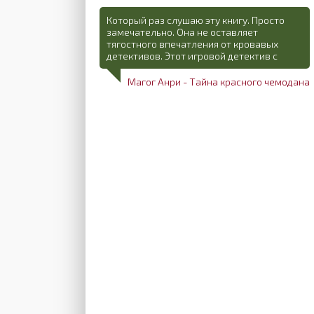
Который раз слушаю эту книгу. Просто
замечательно. Она не оставляет
тягостного впечатления от кровавых
детективов. Этот игровой детектив с
Магог Анри - Тайна красного чемодана