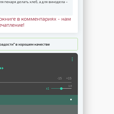
я пекаря делать хлеб, а для винодела –
окниге в комментариях - нам
ечатление!
радости" в хорошем качестве
-15
+15
1.0
x1