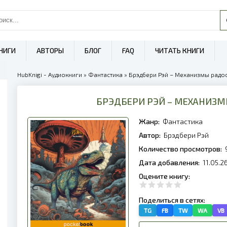
НИГИ
АВТОРЫ
БЛОГ
FAQ
ЧИТАТЬ КНИГИ
HubKnigi - Аудиокниги
»
Фантастика
» Брэдбери Рэй – Механизмы радост
БРЭДБЕРИ РЭЙ – МЕХАНИЗМ
Жанр:
Фантастика
Автор:
Брэдбери Рэй
Количество просмотров:
Дата добавления:
11.05.2
Оцените книгу:
Поделиться в сетях:
TG
FB
TW
WA
VB