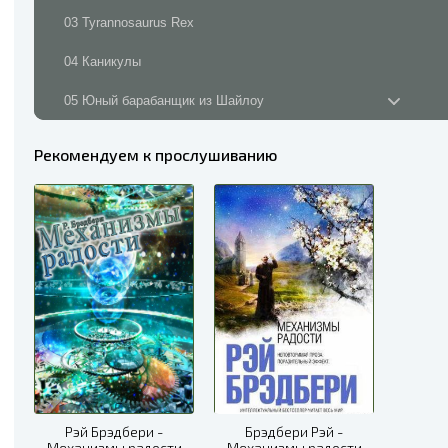
03 Tyrannosaurus Rex
04 Каникулы
05 Юный барабанщик из Шайлоу
06 Ребятки! Выращивайте гигантские грибы
Рекомендуем к прослушиванию
07 Почти конец света
08 Быть может, мы должны уйти
09 Вот ты и дома, моряк
10 El Dia De Muerte
11 Иллюстрированная женщина
12 Кое-кто живёт как Лазарь
13 Хитроумного замысла чудо
Рэй Брэдбери -
Брэдбери Рэй -
Механизмы радости
Механизмы радости