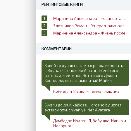
РЕЙТИНГОВЫЕ КНИГИ
Маринина Александра - Незапертая дверь
Злотников Роман - Генерал-адмирал
Маринина Александра - Жизнь после жизни
КОММЕНТАРИИ
Какой то дурак пытается рекламировать
себя, за счет похожей на знаменитого
автора детективов Нет такого Джона
Коннелли, есть знаменитый Майкл
Коннелли Майкл – Тёмная лощина
Slyshu golos Kikabidze. Horosho by uznat
akterov ozvuchivaniya. Net Avatara
Думбадзе Нодар - Я, бабушка, Илико и
Илларион