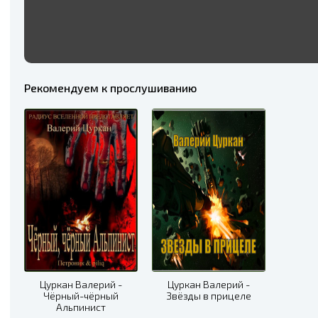
Рекомендуем к прослушиванию
Цуркан Валерий -
Цуркан Валерий -
Чёрный-чёрный
Звёзды в прицеле
Альпинист