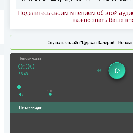
Поделитесь своим мнением об этой ауди
важно знать Ваше вп
Слушать онлайн "Цуркан Валерий – Непом
Непомнящий
0:00
56:48
100
Непомнящий