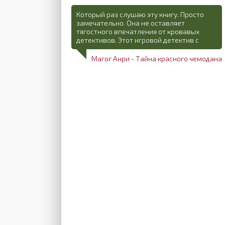
Который раз слушаю эту книгу. Просто
замечательно. Она не оставляет
тягостного впечатления от кровавых
детективов. Этот игровой детектив с
Магог Анри - Тайна красного чемодана