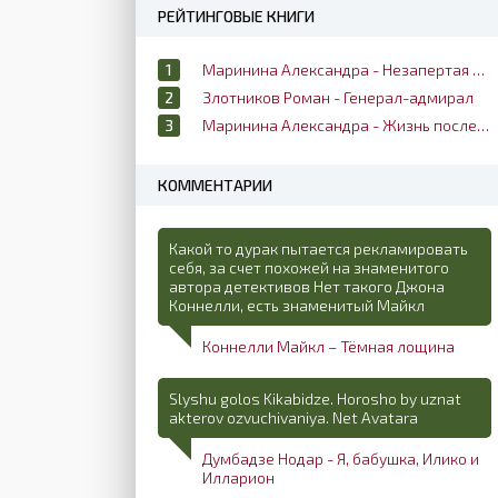
РЕЙТИНГОВЫЕ КНИГИ
Маринина Александра - Незапертая дверь
Злотников Роман - Генерал-адмирал
Маринина Александра - Жизнь после жизни
КОММЕНТАРИИ
Какой то дурак пытается рекламировать
себя, за счет похожей на знаменитого
автора детективов Нет такого Джона
Коннелли, есть знаменитый Майкл
Коннелли Майкл – Тёмная лощина
Slyshu golos Kikabidze. Horosho by uznat
akterov ozvuchivaniya. Net Avatara
Думбадзе Нодар - Я, бабушка, Илико и
Илларион