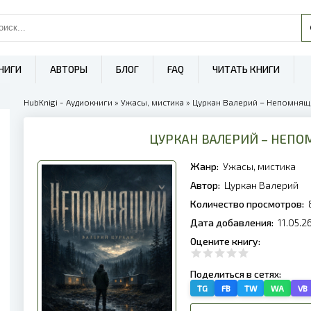
НИГИ
АВТОРЫ
БЛОГ
FAQ
ЧИТАТЬ КНИГИ
HubKnigi - Аудиокниги
»
Ужасы, мистика
» Цуркан Валерий – Непомнящи
ЦУРКАН ВАЛЕРИЙ – НЕП
Жанр:
Ужасы, мистика
Автор:
Цуркан Валерий
Количество просмотров:
Дата добавления:
11.05.2
Оцените книгу:
Поделиться в сетях:
TG
FB
TW
WA
VB