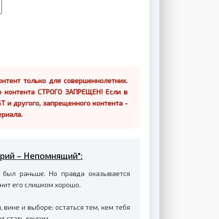
нтент только для совершеннолетних.
о контента СТРОГО ЗАПРЕЩЕН! Если в
Т и другого, запрещенного контента -
ериала.
ерий – Непомнящий":
м был раньше. Но правда оказывается
мнит его слишком хорошо.
вине и выборе: остаться тем, кем тебя
т стать другим.