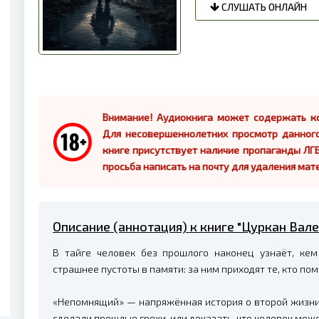
СЛУШАТЬ ОНЛАЙН
Внимание! Аудиокнига может содержать ко
Для несовершеннолетних просмотр данног
книге присутствует наличие пропаганды ЛГБ
просьба написать на почту для удаления мат
Описание (аннотация) к книге "Цуркан Вал
В тайге человек без прошлого наконец узнаёт, ке
страшнее пустоты в памяти: за ним приходят те, кто по
«Непомнящий» — напряжённая история о второй жизни, 
сделали прошлые грехи, или доказать, что человек може