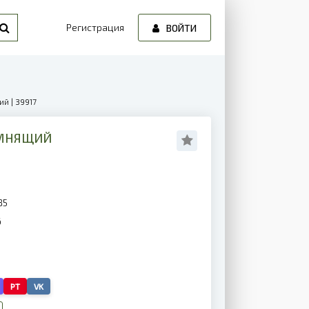
Регистрация
ВОЙТИ
й | 39917
ОМНЯЩИЙ
85
6
PT
VK