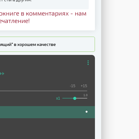
окниге в комментариях - нам
ечатление!
нящий" в хорошем качестве
-15
+15
1.0
x1