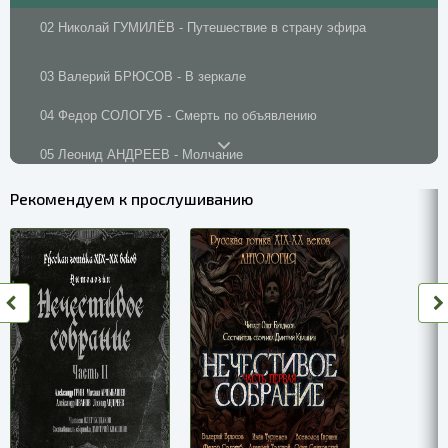
02 Николай ГУМИЛЁВ - Путешествие в страну эфира
03 Валерий БРЮСОВ - В зеркале
04 Федор СОЛОГУБ - Смерть по объявлению
05 Леонид АНДРЕЕВ - Молчание
06 Антон ЧЕХОВ - Черный монах
Рекомендуем к прослушиванию
07 Михаил АРЦЫБАШЕВ - Злодеи