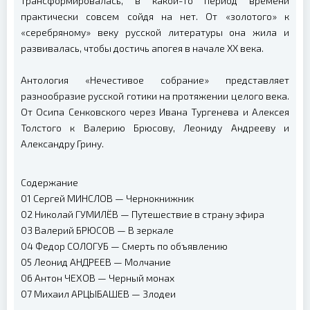
трансформировалась, в какой-то период времени
практически совсем сойдя на нет. От «золотого» к
«серебряному» веку русской литературы она жила и
развивалась, чтобы достичь апогея в начале XX века.
Антология «Нечестивое собрание» представляет
разнообразие русской готики на протяжении целого века.
От Осипа Сенковского через Ивана Тургенева и Алексея
Толстого к Валерию Брюсову, Леониду Андрееву и
Александру Грину.
Содержание
01 Сергей МИНСЛОВ — Чернокнижник
02 Николай ГУМИЛЁВ — Путешествие в страну эфира
03 Валерий БРЮСОВ — В зеркале
04 Федор СОЛОГУБ — Смерть по объявлению
05 Леонид АНДРЕЕВ — Молчание
06 Антон ЧЕХОВ — Черный монах
07 Михаил АРЦЫБАШЕВ — Злодеи