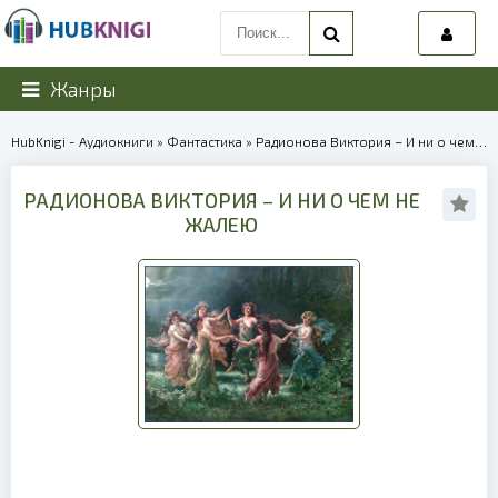
Жанры
HubKnigi - Аудиокниги
»
Фантастика
» Радионова Виктория – И ни о чем не жалею | 39925
РАДИОНОВА ВИКТОРИЯ – И НИ О ЧЕМ НЕ
ЖАЛЕЮ