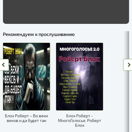
Рекомендуем к прослушиванию
Блох Роберт – Во веки
Блох Роберт -
веков и да будет так
МногоГолосье. Роберт
Блох