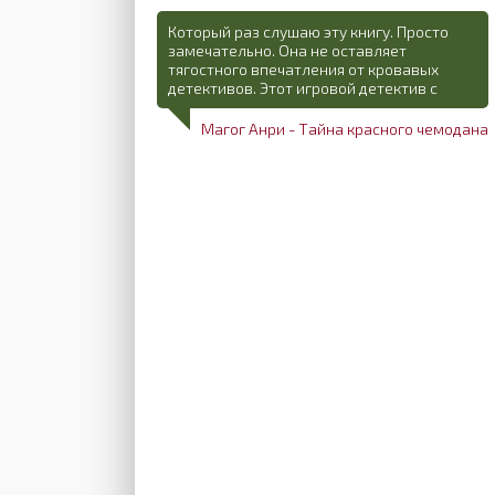
Который раз слушаю эту книгу. Просто
замечательно. Она не оставляет
тягостного впечатления от кровавых
детективов. Этот игровой детектив с
Магог Анри - Тайна красного чемодана