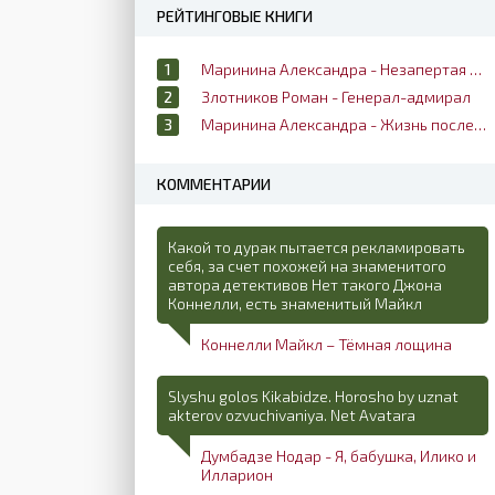
РЕЙТИНГОВЫЕ КНИГИ
Маринина Александра - Незапертая дверь
Злотников Роман - Генерал-адмирал
Маринина Александра - Жизнь после жизни
КОММЕНТАРИИ
Какой то дурак пытается рекламировать
себя, за счет похожей на знаменитого
автора детективов Нет такого Джона
Коннелли, есть знаменитый Майкл
Коннелли Майкл – Тёмная лощина
Slyshu golos Kikabidze. Horosho by uznat
akterov ozvuchivaniya. Net Avatara
Думбадзе Нодар - Я, бабушка, Илико и
Илларион