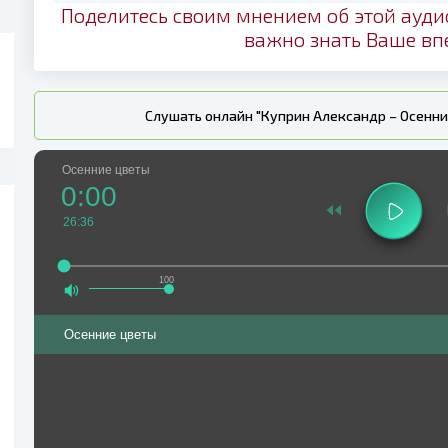
Поделитесь своим мнением об этой ауди
важно знать Ваше вп
Слушать онлайн "Куприн Александр – Осенни
Осенние цветы
0:00
26:36
100
Осенние цветы