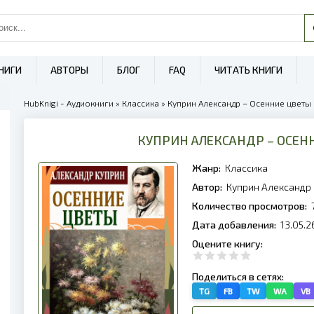
НИГИ
АВТОРЫ
БЛОГ
FAQ
ЧИТАТЬ КНИГИ
HubKnigi - Аудиокниги
»
Классика
» Куприн Александр – Осенние цветы 
КУПРИН АЛЕКСАНДР – ОСЕН
Жанр:
Классика
Автор:
Куприн Александр
Количество просмотров:
Дата добавления:
13.05.2
Оцените книгу:
Поделиться в сетях:
TG
FB
TW
WA
VB