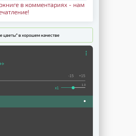
окниге в комментариях - нам
ечатление!
е цветы" в хорошем качестве
-15
+15
1.0
x1