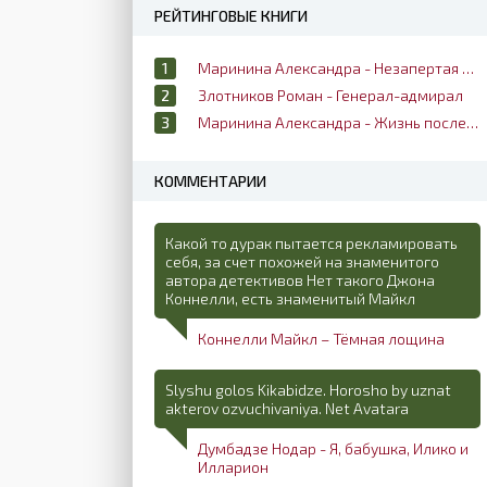
РЕЙТИНГОВЫЕ КНИГИ
Маринина Александра - Незапертая дверь
Злотников Роман - Генерал-адмирал
Маринина Александра - Жизнь после жизни
КОММЕНТАРИИ
Какой то дурак пытается рекламировать
себя, за счет похожей на знаменитого
автора детективов Нет такого Джона
Коннелли, есть знаменитый Майкл
Коннелли Майкл – Тёмная лощина
Slyshu golos Kikabidze. Horosho by uznat
akterov ozvuchivaniya. Net Avatara
Думбадзе Нодар - Я, бабушка, Илико и
Илларион