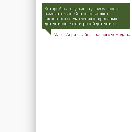
Который раз слушаю эту книгу. Просто
замечательно. Она не оставляет
тягостного впечатления от кровавых
детективов. Этот игровой детектив с
Магог Анри - Тайна красного чемодана