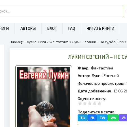
НИГИ
АВТОРЫ
БЛОГ
FAQ
ЧИТАТЬ КНИГИ
HubKnigi - Аудиокниги
»
Фантастика
» Лукин Евгений – Не судьба | 3993
ЛУКИН ЕВГЕНИЙ – НЕ С
Жанр:
Фантастика
Автор:
Лукин Евгений
Количество просмотров:
Дата добавления:
13.05.2
Оцените книгу:
Поделиться в сетях:
TG
FB
TW
WA
VB