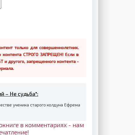
нтент только для совершеннолетних.
о контента СТРОГО ЗАПРЕЩЕН! Если в
Т и другого, запрещенного контента -
ериала.
й – Не судьба":
честве ученика старого колдуна Ефрема
окниге в комментариях - нам
ечатление!