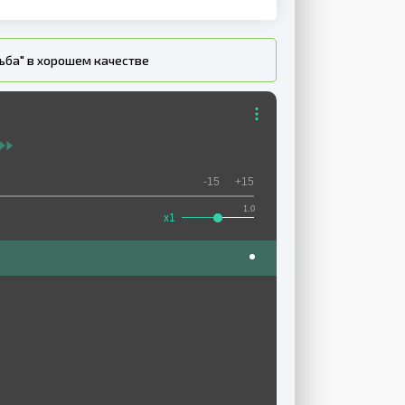
ьба" в хорошем качестве
-15
+15
1.0
x1