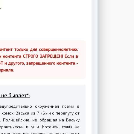
нтент только для совершеннолетних.
о контента СТРОГО ЗАПРЕЩЕН! Если в
Т и другого, запрещенного контента -
ериала.
 не бывает":
едупредительно окруженная псами в
омок, Васька из 7 «Б» и с перепугу от
. Полицейские, не обращая на Ваську
рактически в уши. Котенок, глядя на
не понимая, что держись он подальше от