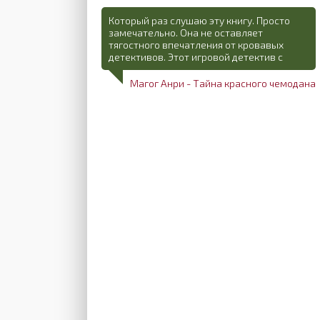
Который раз слушаю эту книгу. Просто
замечательно. Она не оставляет
тягостного впечатления от кровавых
детективов. Этот игровой детектив с
Магог Анри - Тайна красного чемодана