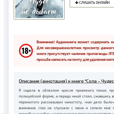
СЛУШАТЬ ОНЛАЙН
Внимание! Аудиокнига может содержать ко
Для несовершеннолетних просмотр данног
книге присутствует наличие пропаганды ЛГБ
просьба написать на почту для удаления мат
Описание (аннотация) к книге "Сола – Чудес
Я сидела в облезлом кресле приемного покоя, пр
полицейской форме, а передо мной стоял, сжавшись в к
пережитого рассказывал начистоту, «как дело было»
внимания, глаз не спускали с меня и сопели мне п
огромЕнных собак, жался ко мне в поисках сочувствия, 