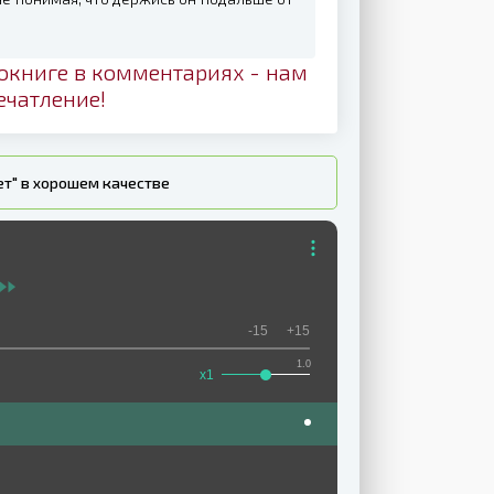
окниге в комментариях - нам
ечатление!
ет" в хорошем качестве
-15
+15
1.0
x1