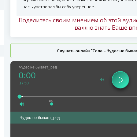
нас, чувствовал бы себя увереннее…
Поделитесь своим мнением об этой ауди
важно знать Ваше вп
Слушать онлайн "Сола – Чудес не быва
Чудес не бывает_ред
0:00
17:50
100
Чудес не бывает_ред