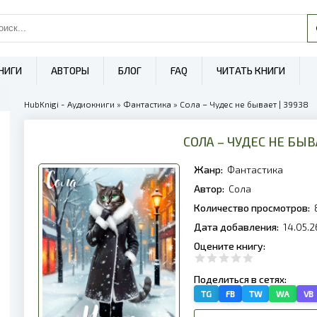
НИГИ
АВТОРЫ
БЛОГ
FAQ
ЧИТАТЬ КНИГИ
HubKnigi - Аудиокниги
»
Фантастика
» Сола – Чудес не бывает | 39938
СОЛА – ЧУДЕС НЕ БЫ
Жанр:
Фантастика
Автор:
Сола
Количество просмотров:
Дата добавления:
14.05.2
Оцените книгу:
Поделиться в сетях:
TG
FB
TW
WA
VB