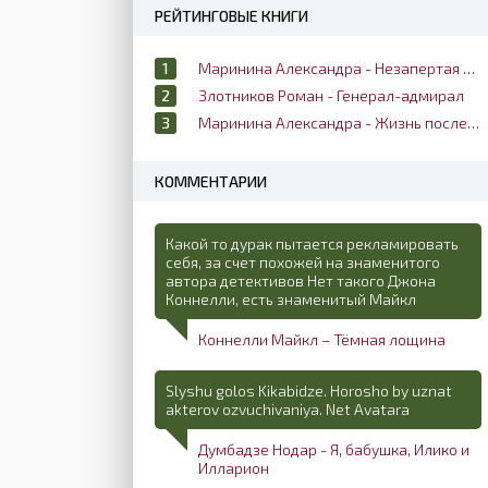
РЕЙТИНГОВЫЕ КНИГИ
Маринина Александра - Незапертая дверь
Злотников Роман - Генерал-адмирал
Маринина Александра - Жизнь после жизни
КОММЕНТАРИИ
Какой то дурак пытается рекламировать
себя, за счет похожей на знаменитого
автора детективов Нет такого Джона
Коннелли, есть знаменитый Майкл
Коннелли Майкл – Тёмная лощина
Slyshu golos Kikabidze. Horosho by uznat
akterov ozvuchivaniya. Net Avatara
Думбадзе Нодар - Я, бабушка, Илико и
Илларион