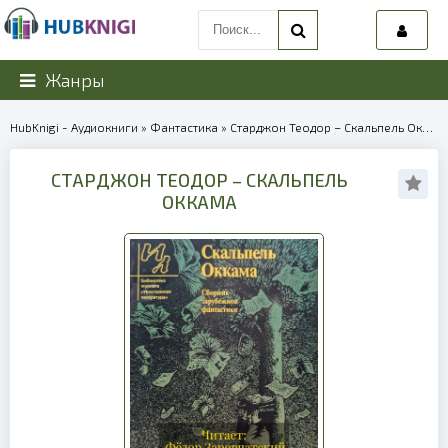
Жанры
HubKnigi - Аудиокниги
»
Фантастика
» Старджон Теодор – Скальпель Оккама | 39942
СТАРДЖОН ТЕОДОР – СКАЛЬПЕЛЬ
ОККАМА