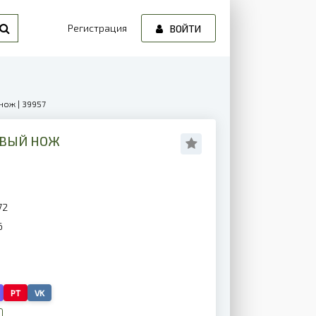
Регистрация
ВОЙТИ
нож | 39957
ЕВЫЙ НОЖ
72
6
PT
VK