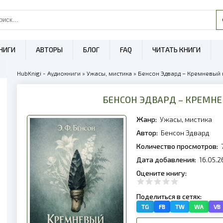
НИГИ
АВТОРЫ
БЛОГ
FAQ
ЧИТАТЬ КНИГИ
HubKnigi - Аудиокниги
»
Ужасы, мистика
» Бенсон Эдвард – Кремневый 
БЕНСОН ЭДВАРД – КРЕМН
Жанр:
Ужасы, мистика
Автор:
Бенсон Эдвард
Количество просмотров:
Дата добавления:
16.05.2
Оцените книгу:
Поделиться в сетях:
TG
FB
TW
WA
VB