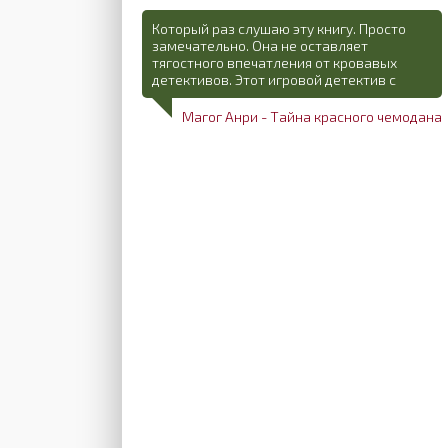
Который раз слушаю эту книгу. Просто
замечательно. Она не оставляет
тягостного впечатления от кровавых
детективов. Этот игровой детектив с
Магог Анри - Тайна красного чемодана