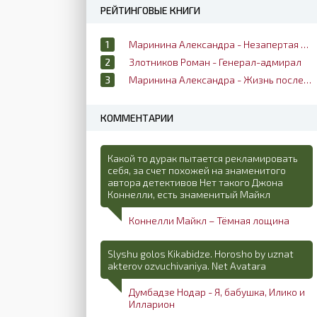
РЕЙТИНГОВЫЕ КНИГИ
Маринина Александра - Незапертая дверь
Злотников Роман - Генерал-адмирал
Маринина Александра - Жизнь после жизни
КОММЕНТАРИИ
Какой то дурак пытается рекламировать
себя, за счет похожей на знаменитого
автора детективов Нет такого Джона
Коннелли, есть знаменитый Майкл
Коннелли Майкл – Тёмная лощина
Slyshu golos Kikabidze. Horosho by uznat
akterov ozvuchivaniya. Net Avatara
Думбадзе Нодар - Я, бабушка, Илико и
Илларион