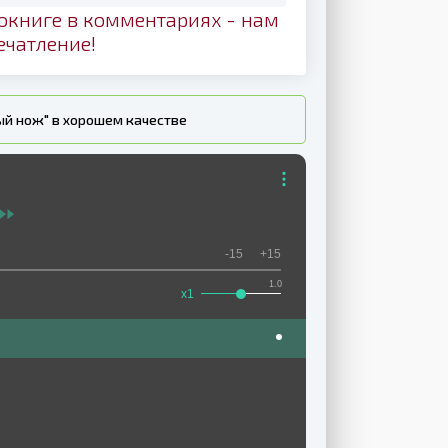
окниге в комментариях - нам
ечатление!
ый нож" в хорошем качестве
-15
+15
1.0
x1