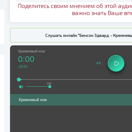
Поделитесь своим мнением об этой ауди
важно знать Ваше вп
Слушать онлайн "Бенсон Эдвард – Кремнев
Кремневый нож
0:00
28:01
100
Кремневый нож