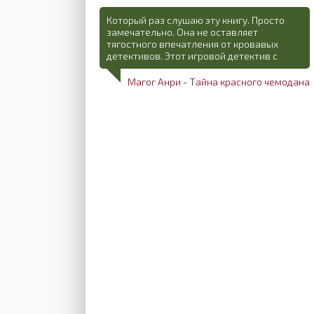
Который раз слушаю эту книгу. Просто
замечательно. Она не оставляет
тягостного впечатления от кровавых
детективов. Этот игровой детектив с
Магог Анри - Тайна красного чемодана