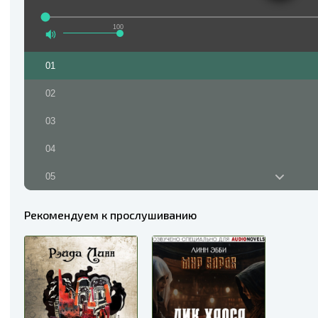
100
01
02
03
04
05
06
Рекомендуем к прослушиванию
07
08
09
10