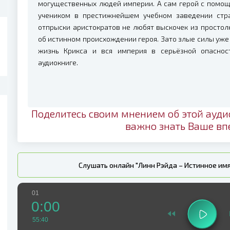
могущественных людей империи. А сам герой с помощ
учеником в престижнейшем учебном заведении стра
отпрыски аристократов не любят выскочек из простол
об истинном происхождении героя. Зато злые силы уже 
жизнь Крикса и вся империя в серьёзной опаснос
аудиокниге.
Поделитесь своим мнением об этой ауди
важно знать Ваше вп
Слушать онлайн "Линн Рэйда – Истинное имя
01
0:00
55:40