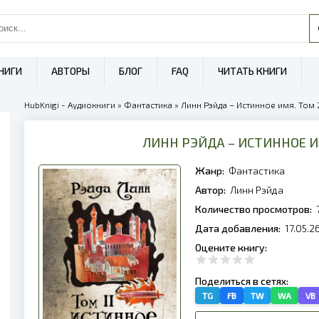
НИГИ
АВТОРЫ
БЛОГ
FAQ
ЧИТАТЬ КНИГИ
HubKnigi - Аудиокниги
»
Фантастика
» Линн Рэйда – Истинное имя. Том 2
ЛИНН РЭЙДА – ИСТИННОЕ И
Жанр:
Фантастика
Автор:
Линн Рэйда
Количество просмотров:
Дата добавления:
17.05.2
Оцените книгу:
Поделиться в сетях:
TG
FB
TW
WA
VB