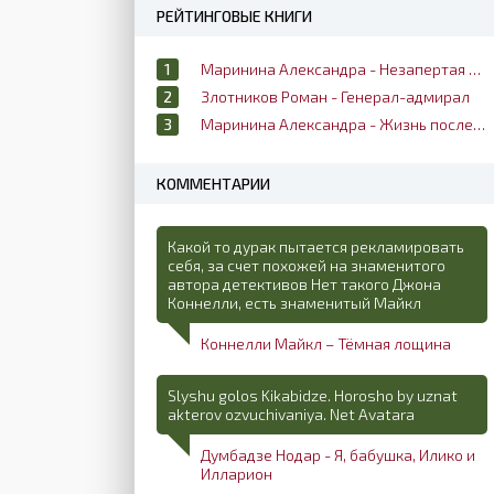
РЕЙТИНГОВЫЕ КНИГИ
Маринина Александра - Незапертая дверь
Злотников Роман - Генерал-адмирал
Маринина Александра - Жизнь после жизни
КОММЕНТАРИИ
Какой то дурак пытается рекламировать
себя, за счет похожей на знаменитого
автора детективов Нет такого Джона
Коннелли, есть знаменитый Майкл
Коннелли Майкл – Тёмная лощина
Slyshu golos Kikabidze. Horosho by uznat
akterov ozvuchivaniya. Net Avatara
Думбадзе Нодар - Я, бабушка, Илико и
Илларион