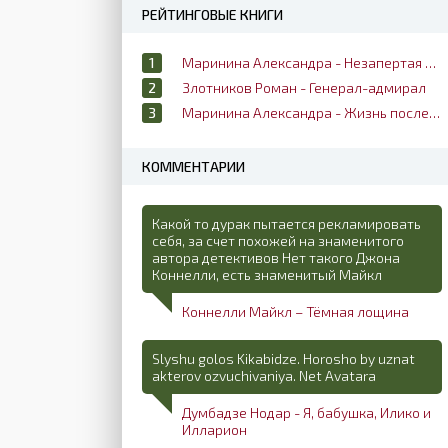
РЕЙТИНГОВЫЕ КНИГИ
Маринина Александра - Незапертая дверь
Злотников Роман - Генерал-адмирал
Маринина Александра - Жизнь после жизни
КОММЕНТАРИИ
Какой то дурак пытается рекламировать
себя, за счет похожей на знаменитого
автора детективов Нет такого Джона
Коннелли, есть знаменитый Майкл
Коннелли Майкл – Тёмная лощина
Slyshu golos Kikabidze. Horosho by uznat
akterov ozvuchivaniya. Net Avatara
Думбадзе Нодар - Я, бабушка, Илико и
Илларион