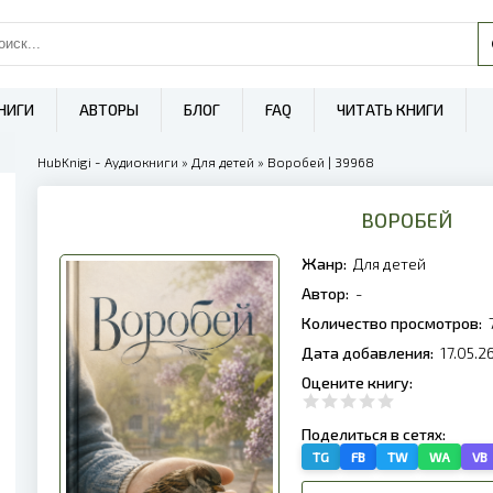
НИГИ
АВТОРЫ
БЛОГ
FAQ
ЧИТАТЬ КНИГИ
HubKnigi - Аудиокниги
»
Для детей
» Воробей | 39968
ВОРОБЕЙ
Жанр:
Для детей
Автор:
-
Количество просмотров:
Дата добавления:
17.05.2
Оцените книгу:
Поделиться в сетях:
TG
FB
TW
WA
VB