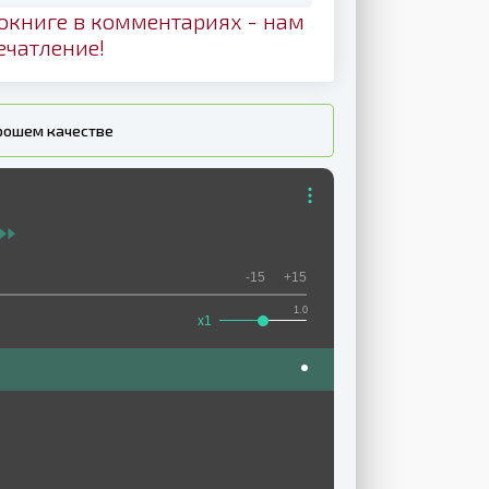
окниге в комментариях - нам
ечатление!
орошем качестве
-15
+15
1.0
x1