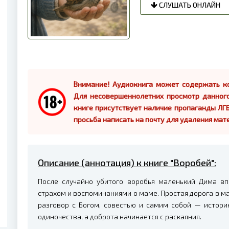
СЛУШАТЬ ОНЛАЙН
Внимание! Аудиокнига может содержать ко
Для несовершеннолетних просмотр данног
книге присутствует наличие пропаганды ЛГБ
просьба написать на почту для удаления мат
Описание (аннотация) к книге "Воробей":
После случайно убитого воробья маленький Дима вп
страхом и воспоминаниями о маме. Простая дорога в м
разговор с Богом, совестью и самим собой — истори
одиночества, а доброта начинается с раскаяния.