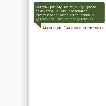
Который раз слушаю эту книгу. Просто
замечательно. Она не оставляет
тягостного впечатления от кровавых
детективов. Этот игровой детектив с
Магог Анри - Тайна красного чемодана