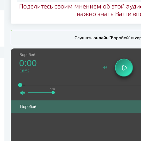
Поделитесь своим мнением об этой ауди
важно знать Ваше вп
Слушать онлайн "Воробей" в х
Воробей
0:00
18:52
100
Воробей