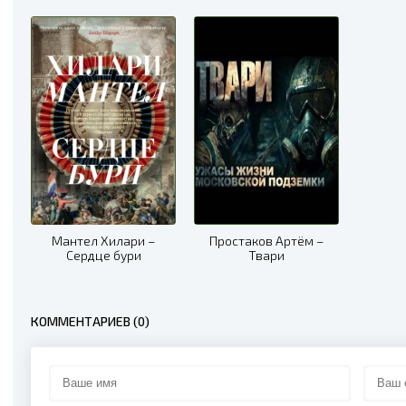
07
08
09
10
11
12
13
Мантел Хилари –
Простаков Артём –
Сердце бури
Твари
14
15
КОММЕНТАРИЕВ (0)
16
17
18