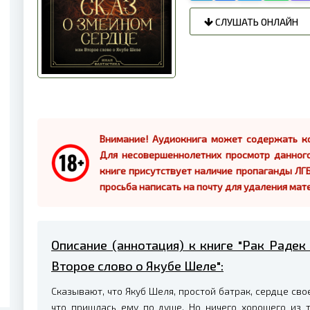
СЛУШАТЬ ОНЛАЙН
Внимание! Аудиокнига может содержать ко
Для несовершеннолетних просмотр данног
книге присутствует наличие пропаганды ЛГБ
просьба написать на почту для удаления мат
Описание (аннотация) к книге "Рак Радек
Второе слово о Якубе Шеле":
Сказывают, что Якуб Шеля, простой батрак, сердце свое
что пришлась ему по душе. Но ничего хорошего из 