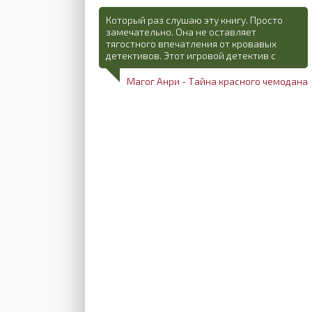
Который раз слушаю эту книгу. Просто
замечательно. Она не оставляет
тягостного впечатления от кровавых
детективов. Этот игровой детектив с
Магог Анри - Тайна красного чемодана