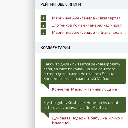
РЕЙТИНГОВЫЕ КНИГИ
Маринина Александра - Незапертая дверь
Злотников Роман - Генерал-адмирал
Маринина Александра - Жизнь после жизни
КОММЕНТАРИИ
Какой то дурак пытается рекламировать
себя, за счет похожей на знаменитого
автора детективов Нет такого Джона
Коннелли, есть знаменитый Майкл
Коннелли Майкл – Тёмная лощина
Slyshu golos Kikabidze. Horosho by uznat
akterov ozvuchivaniya. Net Avatara
Думбадзе Нодар - Я, бабушка, Илико и
Илларион