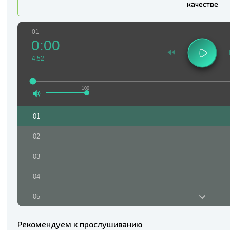
качестве
01
0:00
4:52
100
01
02
03
04
05
06
Рекомендуем к прослушиванию