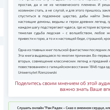
простая, да и не из человеческого племени. И реш
хозяином стать, а не слугой, и для этого пришлось за
спуститься в подземное царство, дабы найти Змеи
настоящие демоны, ведьмы и герои древних легенд, г
каждом шагу подстерегают чудеса, где история встречае
тяжелая судьба людская – с волшебством, любое ж
привести к горю, а то и к настоящей беде, страшной, кр
Одна из главных книг польской фантастики последних л
Эта книга выдающаяся по многим причинам. Во-первых
вторых, совмещение классических легенд и преданий 
повествованием о галицийском восстании 1846 года од
Uniwersytet Rzeszowski
Поделитесь своим мнением об этой ауди
важно знать Ваше вп
Слушать онлайн "Рак Радек – Сказ о змеином сердце, ил