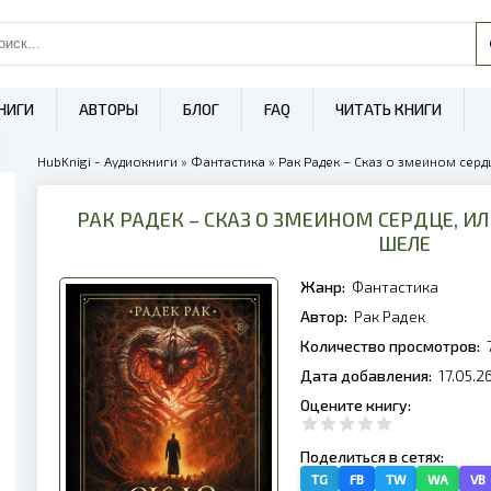
НИГИ
АВТОРЫ
БЛОГ
FAQ
ЧИТАТЬ КНИГИ
HubKnigi - Аудиокниги
»
Фантастика
» Рак Радек – Сказ о змеином серд
РАК РАДЕК – СКАЗ О ЗМЕИНОМ СЕРДЦЕ, ИЛ
ШЕЛЕ
Жанр:
Фантастика
Автор:
Рак Радек
Количество просмотров:
Дата добавления:
17.05.2
Оцените книгу:
Поделиться в сетях:
TG
FB
TW
WA
VB