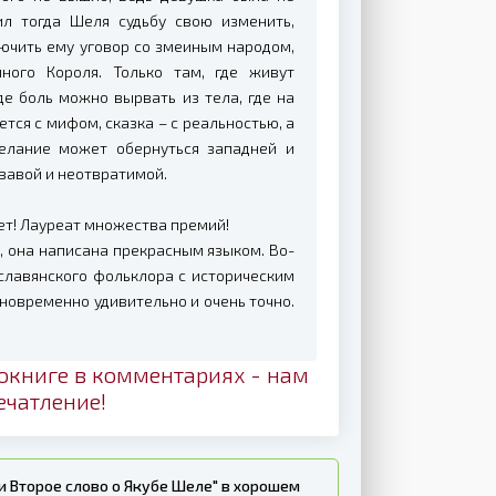
ил тогда Шеля судьбу свою изменить,
ключить ему уговор со змеиным народом,
ного Короля. Только там, где живут
де боль можно вырвать из тела, где на
тся с мифом, сказка – с реальностью, а
елание может обернуться западней и
овавой и неотвратимой.
ет! Лауреат множества премий!
, она написана прекрасным языком. Во-
славянского фольклора с историческим
новременно удивительно и очень точно.
окниге в комментариях - нам
ечатление!
и Второе слово о Якубе Шеле" в хорошем