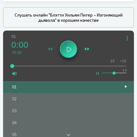
Слушать онлайн "Блэтти Уильям Питер – Изгоняющий
дьявола" в хорошем качестве
01
0:00
15:15
-15
+15
1.0
x1
01
02
03
04
05