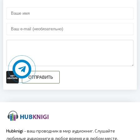
17
18
19
20
21
22
23
ОТПРАВИТЬ
24
25
26
27
Hubknigi
- ваш проводник в мир аудиокниг. Слушайте
любимые аудиокниги в любое время и в любом месте.
28