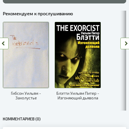
06
Рекомендуем к прослушиванию
07
08
09
10
11
12
13
Гибсон Уильям -
Блэтти Уильям Питер -
Захолустье
Изгоняющий дьявола
14
15
КОММЕНТАРИЕВ (0)
16