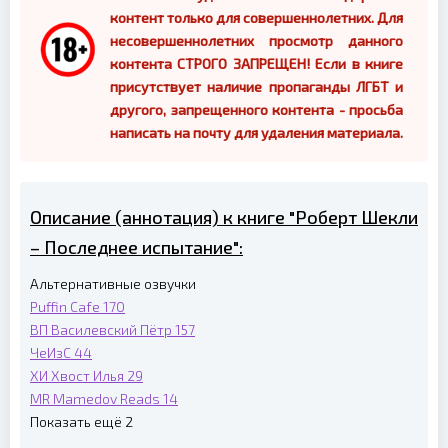
контент только для совершеннолетних. Для
несовершеннолетних просмотр данного
контента СТРОГО ЗАПРЕЩЕН! Если в книге
присутствует наличие пропаганды ЛГБТ и
другого, запрещенного контента - просьба
написать на почту для удаления материала.
Описание (аннотация) к книге "Роберт Шекли
– Последнее испытание":
Альтернативные озвучки
Puffin Cafe
170
ВП
Василевский Пётр
157
ЧеИзС
44
ХИ
Хвост Илья
29
MR
Mamedov Reads
14
Показать ещё 2