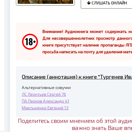
СЛУШАТЬ ОНЛАЙН
Внимание! Аудиокнига может содержать ко
Для несовершеннолетних просмотр данног
книге присутствует наличие пропаганды ЛГБ
просьба написать на почту для удаления мат
Описание (аннотация) к книге "Тургенев Ив
Альтернативные озвучки
ЛС
Леонтьев Сергей
76
ПА
Перков Александр
41
Мартыненко Евгений
13
Поделитесь своим мнением об этой ауди
важно знать Ваше вп