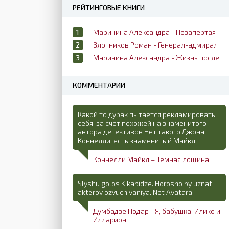
РЕЙТИНГОВЫЕ КНИГИ
Маринина Александра - Незапертая дверь
Злотников Роман - Генерал-адмирал
Маринина Александра - Жизнь после жизни
КОММЕНТАРИИ
Какой то дурак пытается рекламировать
себя, за счет похожей на знаменитого
автора детективов Нет такого Джона
Коннелли, есть знаменитый Майкл
Коннелли Майкл – Тёмная лощина
Slyshu golos Kikabidze. Horosho by uznat
akterov ozvuchivaniya. Net Avatara
Думбадзе Нодар - Я, бабушка, Илико и
Илларион