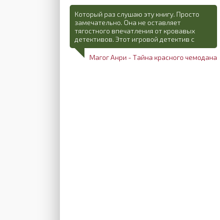
Который раз слушаю эту книгу. Просто
замечательно. Она не оставляет
тягостного впечатления от кровавых
детективов. Этот игровой детектив с
Магог Анри - Тайна красного чемодана