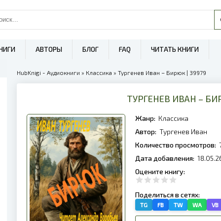
НИГИ
АВТОРЫ
БЛОГ
FAQ
ЧИТАТЬ КНИГИ
HubKnigi - Аудиокниги
»
Классика
» Тургенев Иван – Бирюк | 39979
ТУРГЕНЕВ ИВАН – Б
Жанр:
Классика
Автор:
Тургенев Иван
Количество просмотров:
Дата добавления:
18.05.2
Оцените книгу:
Поделиться в сетях:
TG
FB
TW
WA
VB