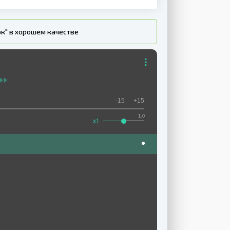
юк" в хорошем качестве
-15
+15
1.0
x1