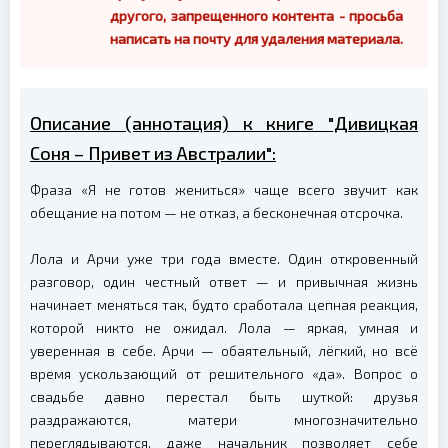
другого, запрещенного контента - просьба
написать на почту для удаления материала.
Описание (аннотация) к книге "Дивицкая
Соня – Привет из Австралии":
Фраза «Я не готов жениться» чаще всего звучит как
обещание на потом — не отказ, а бесконечная отсрочка.
Лола и Арчи уже три года вместе. Один откровенный
разговор, один честный ответ — и привычная жизнь
начинает меняться так, будто сработала цепная реакция,
которой никто не ожидал. Лола — яркая, умная и
уверенная в себе. Арчи — обаятельный, лёгкий, но всё
время ускользающий от решительного «да». Вопрос о
свадьбе давно перестал быть шуткой: друзья
раздражаются, матери многозначительно
переглядываются, даже начальник позволяет себе