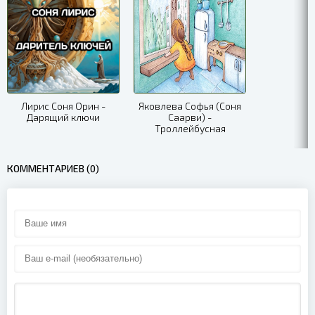
Лирис Соня Орин -
Яковлева Софья (Соня
Дарящий ключи
Саарви) -
Троллейбусная
колыбельная
КОММЕНТАРИЕВ (0)