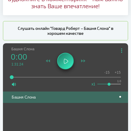
знать Ваше впечатление!
Слушать онлайн "Говард Роберт – Башня Слона" в
хорошем качестве
Башня Слона
0:00
1:31:24
-15
+15
1.0
x1
Башня Слона