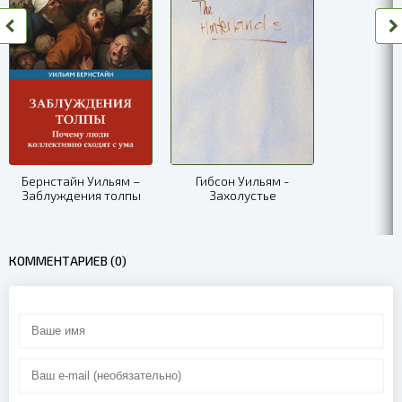
08
09
10
11
12
Бернстайн Уильям –
Гибсон Уильям -
Заблуждения толпы
Захолустье
13
14
КОММЕНТАРИЕВ (0)
15