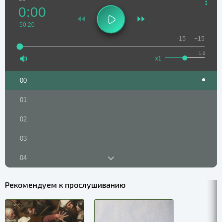
0:00
50:20
-15
+15
1.0
x1
00
01
02
03
04
05
Рекомендуем к прослушиванию
06
07