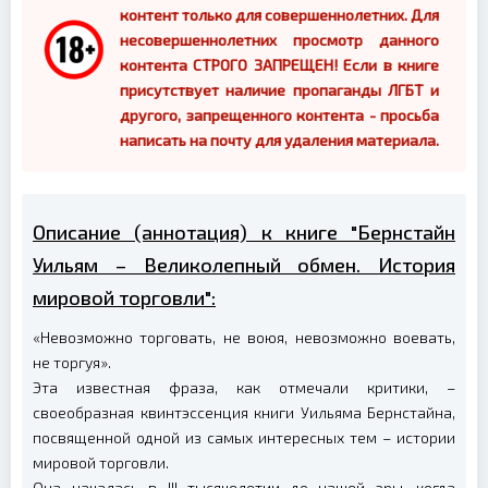
контент только для совершеннолетних. Для
несовершеннолетних просмотр данного
контента СТРОГО ЗАПРЕЩЕН! Если в книге
присутствует наличие пропаганды ЛГБТ и
другого, запрещенного контента - просьба
написать на почту для удаления материала.
Описание (аннотация) к книге "Бернстайн
Уильям – Великолепный обмен. История
мировой торговли":
«Невозможно торговать, не воюя, невозможно воевать,
не торгуя».
Эта известная фраза, как отмечали критики, –
своеобразная квинтэссенция книги Уильяма Бернстайна,
посвященной одной из самых интересных тем – истории
мировой торговли.
Она началась в III тысячелетии до нашей эры, когда