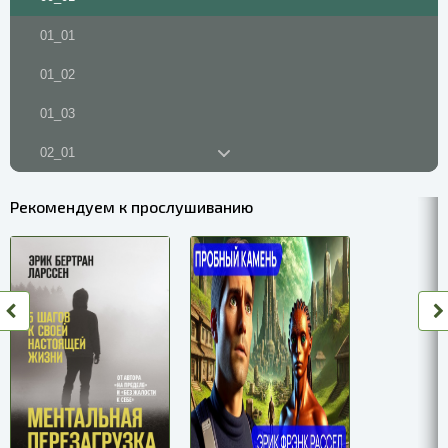
01_01
01_02
01_03
02_01
02_02
Рекомендуем к прослушиванию
02_03
02_04
02_05
02_06
02_07
02_08