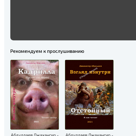
Рекомендуем к прослушиванию
Абдуллаев Джахангир -
Абдуллаев Джахангир -