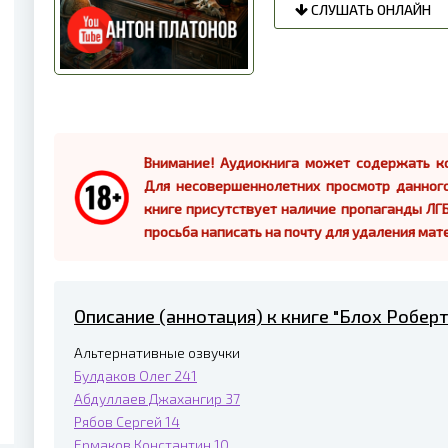
СЛУШАТЬ ОНЛАЙН
Внимание! Аудиокнига может содержать ко
Для несовершеннолетних просмотр данног
книге присутствует наличие пропаганды ЛГБ
просьба написать на почту для удаления мат
Описание (аннотация) к книге "Блох Роберт
Альтернативные озвучки
Булдаков Олег
241
Абдуллаев Джахангир
37
Рябов Сергей
14
Ермаков Константин
10