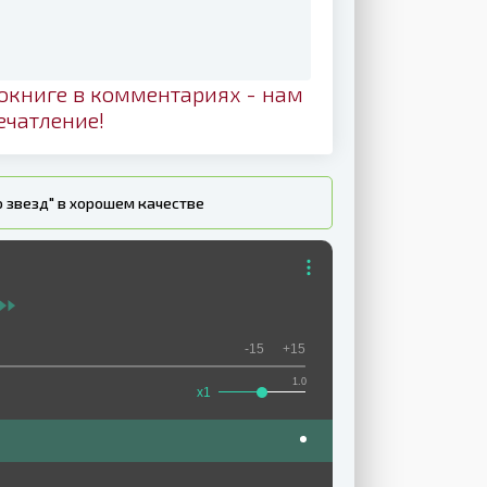
окниге в комментариях - нам
ечатление!
о звезд" в хорошем качестве
-15
+15
1.0
x1