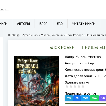
НИГИ
АВТОРЫ
БЛОГ
FAQ
ЧИТАТЬ КНИГИ
HubKnigi - Аудиокниги
»
Ужасы, мистика
» Блох Роберт – Пришелец со з
БЛОХ РОБЕРТ – ПРИШЕЛЕЦ 
Жанр:
Ужасы, мистика
Автор:
Блох Роберт
Количество просмотров:
Дата добавления:
20.05.2
Оцените книгу:
Поделиться в сетях:
TG
FB
TW
WA
VB