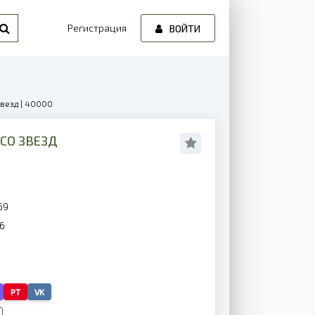
Регистрация
ВОЙТИ
везд | 40000
СО ЗВЕЗД
69
6
PT
VK