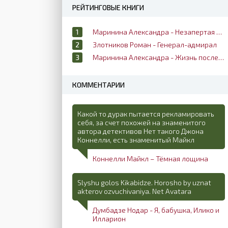
РЕЙТИНГОВЫЕ КНИГИ
Маринина Александра - Незапертая дверь
Злотников Роман - Генерал-адмирал
Маринина Александра - Жизнь после жизни
КОММЕНТАРИИ
Какой то дурак пытается рекламировать
себя, за счет похожей на знаменитого
автора детективов Нет такого Джона
Коннелли, есть знаменитый Майкл
Коннелли Майкл – Тёмная лощина
Slyshu golos Kikabidze. Horosho by uznat
akterov ozvuchivaniya. Net Avatara
Думбадзе Нодар - Я, бабушка, Илико и
Илларион