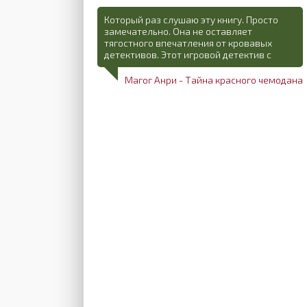
Который раз слушаю эту книгу. Просто
замечательно. Она не оставляет
тягостного впечатления от кровавых
детективов. Этот игровой детектив с
Магог Анри - Тайна красного чемодана