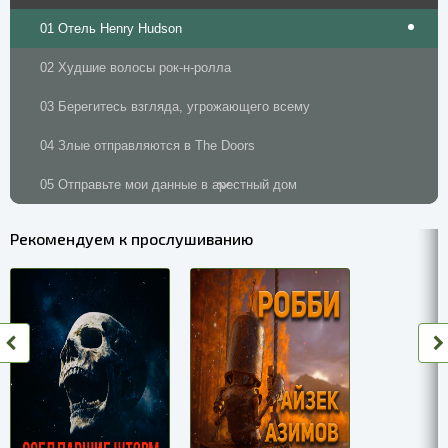
01 Отель Henry Hudson
02 Худшие волосы рок-н-ролла
03 Берегитесь взгляда, угрожающего всему
04 Злые отправляются в The Doors
05 Отправьте мои данные в арестный дом
06 Гостиная
Рекомендуем к прослушиванию
07 Бунт во время шоу
08 Guitarras Ramírez
09 Три слова
10 Между Кларком и Хиллдейлом
11 Неизвестные солдаты