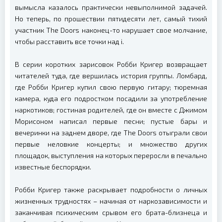
вымысла казалось практически невыполнимой задачей.
Но теперь, по прошествии пятидесяти лет, самый тихий
участник The Doors наконец-то нарушает свое молчание,
чтобы расставить все точки над i.
В серии коротких зарисовок Робби Кригер возвращает
читателей туда, где вершилась история группы. Ломбард,
где Робби Кригер купил свою первую гитару; тюремная
камера, куда его подростком посадили за употребление
наркотиков; гостиная родителей, где он вместе с Джимом
Морисоном написал первые песни; пустые бары и
вечеринки на заднем дворе, где The Doors отыграли свои
первые неловкие концерты; и множество других
площадок, выступления на которых переросли в печально
известные беспорядки.
Робби Кригер также раскрывает подробности о личных
жизненных трудностях – начиная от наркозависимости и
заканчивая психическим срывом его брата-близнеца и