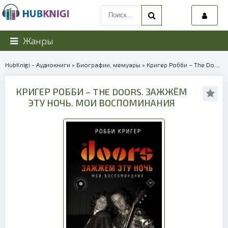
Жанры
HubKnigi - Аудиокниги
»
Биографии, мемуары
» Кригер Робби – The Doors. Зажжём эту ночь. Мои воспоминания | 40011
КРИГЕР РОББИ – THE DOORS. ЗАЖЖЁМ
ЭТУ НОЧЬ. МОИ ВОСПОМИНАНИЯ