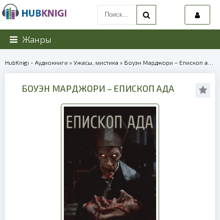
Жанры
HubKnigi - Аудиокниги
»
Ужасы, мистика
» Боуэн Марджори – Епископ ада | 40021
БОУЭН МАРДЖОРИ – ЕПИСКОП АДА