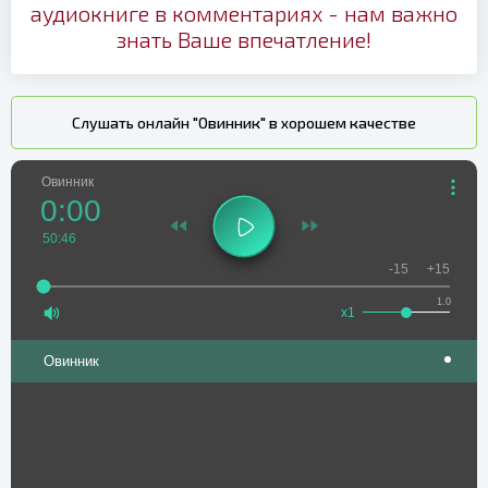
аудиокниге в комментариях - нам важно
знать Ваше впечатление!
Слушать онлайн "Овинник" в хорошем качестве
Овинник
0:00
50:46
-15
+15
1.0
x1
Овинник