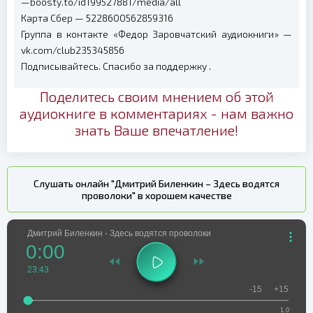
—boosty.to/id199527881/media/all
Карта Сбер — 5228600562859316
Группа в контакте «Федор Заровчатский аудиокниги» —
vk.com/club235345856
Подписывайтесь. Спасибо за поддержку .
Поделитесь своим мнением об этой
аудиокниге в комментариях - нам важно
знать Ваше впечатление!
Слушать онлайн "Дмитрий Биленкин – Здесь водятся
проволоки" в хорошем качестве
Дмитрий Биленкин - Здесь водятся проволоки
0:00
23:43
-15
+15
1.0