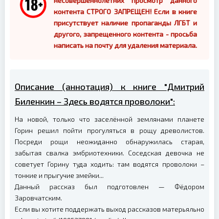
несовершеннолетних просмотр данного
контента СТРОГО ЗАПРЕЩЕН! Если в книге
присутствует наличие пропаганды ЛГБТ и
другого, запрещенного контента - просьба
написать на почту для удаления материала.
Описание (аннотация) к книге "Дмитрий
Биленкин – Здесь водятся проволоки":
На новой, только что заселённой землянами планете
Горин решил пойти прогуляться в рощу древолистов.
Посреди рощи неожиданно обнаружилась старая,
забытая свалка эмбриотехники. Соседская девочка не
советует Горину туда ходить: там водятся проволоки –
тонкие и прыгучие змейки...
Данный рассказ был подготовлен — Фёдором
Заровчатским.
Если вы хотите поддержать выход рассказов матерьяльно