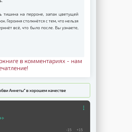
ь.
ь тишина на перроне, запах цветущей
к. Героиня столкнётся с тем, что нельзя
кнёт всё, что было после. Вы узнаете,
окниге в комментариях - нам
ечатление!
юбви Аннеты" в хорошем качестве
-15
+15