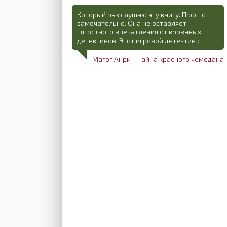
Который раз слушаю эту книгу. Просто
замечательно. Она не оставляет
тягостного впечатления от кровавых
детективов. Этот игровой детектив с
Магог Анри - Тайна красного чемодана