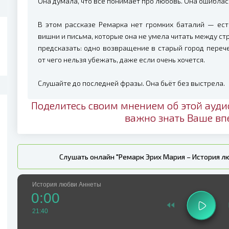
Она думала, что всё понимает про любовь. Она ошиблас
В этом рассказе Ремарка нет громких баталий — ест
вишни и письма, которые она не умела читать между стро
предсказать: одно возвращение в старый город перечер
от чего нельзя убежать, даже если очень хочется.
Слушайте до последней фразы. Она бьёт без выстрела.
Поделитесь своим мнением об этой ауди
важно знать Ваше вп
Слушать онлайн "Ремарк Эрих Мария – История л
История любви Аннеты
0:00
21:40