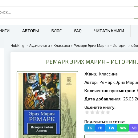
НИГИ
АВТОРЫ
БЛОГ
FAQ
ЧИТАТЬ КНИГИ
HubKnigi - Аудиокниги
»
Классика
» Ремарк Эрих Мария – История любв
РЕМАРК ЭРИХ МАРИЯ – ИСТОРИЯ
Жанр:
Классика
Автор:
Ремарк Эрих Мари
Количество просмотров:
Дата добавления:
25.05.2
Оцените книгу:
Поделиться в сетях:
TG
FB
TW
WA
VB