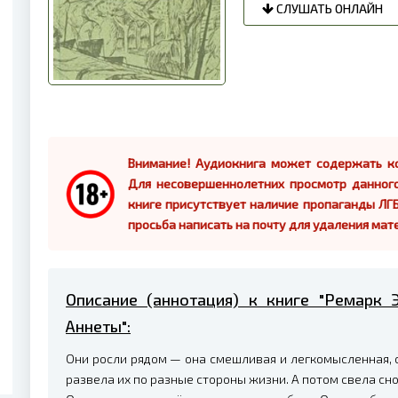
СЛУШАТЬ ОНЛАЙН
Внимание! Аудиокнига может содержать ко
Для несовершеннолетних просмотр данног
книге присутствует наличие пропаганды ЛГБ
просьба написать на почту для удаления мат
Описание (аннотация) к книге "Ремарк
Аннеты":
Они росли рядом — она смешливая и легкомысленная, о
развела их по разные стороны жизни. А потом свела сно