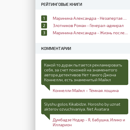
РЕЙТИНГОВЫЕ КНИГИ
Маринина Александра - Незапертая дверь
Злотников Роман - Генерал-адмирал
Маринина Александра - Жизнь после жизни
КОММЕНТАРИИ
Какой то дурак пытается рекламировать
себя, за счет похожей на знаменитого
автора детективов Нет такого Джона
Коннелли, есть знаменитый Майкл
Коннелли Майкл – Тёмная лощина
Slyshu golos Kikabidze. Horosho by uznat
akterov ozvuchivaniya. Net Avatara
Думбадзе Нодар - Я, бабушка, Илико и
Илларион