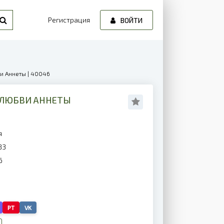
Регистрация
ВОЙТИ
и Аннеты | 40046
 ЛЮБВИ АННЕТЫ
я
83
6
PT
VK