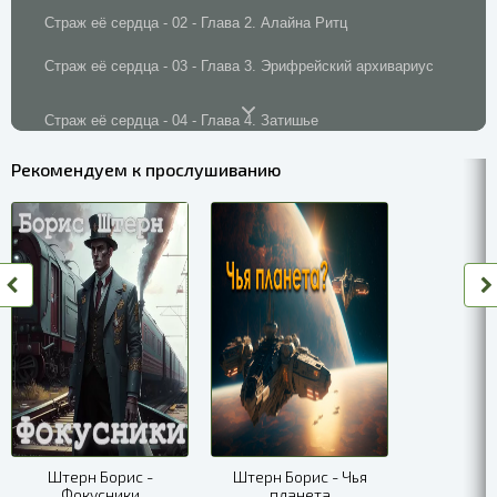
Страж её сердца - 02 - Глава 2. Алайна Ритц
Страж её сердца - 03 - Глава 3. Эрифрейский архивариус
Страж её сердца - 04 - Глава 4. Затишье
Страж её сердца - 05 - Глава 5. Незваные гости
Рекомендуем к прослушиванию
Страж её сердца - 06 - Глава 6. Запланированное путешествие
Страж её сердца - 07 - Глава 7. Бал осеннего равноденствия
Страж её сердца - 08 - Глава 8. Фамильное кольцо
Страж её сердца - 09 - Глава 9. По ту сторону
Страж её сердца - 10 - Глава 10. Тебе здесь тоже не рады
Страж её сердца - 11 - Глава 11. Тайные комнаты
Штерн Борис -
Штерн Борис - Чья
Фокусники
планета