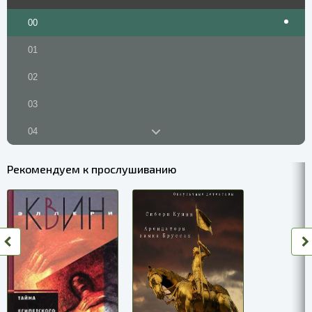
00
01
02
03
04
05
Рекомендуем к прослушиванию
06
07
08
09
10