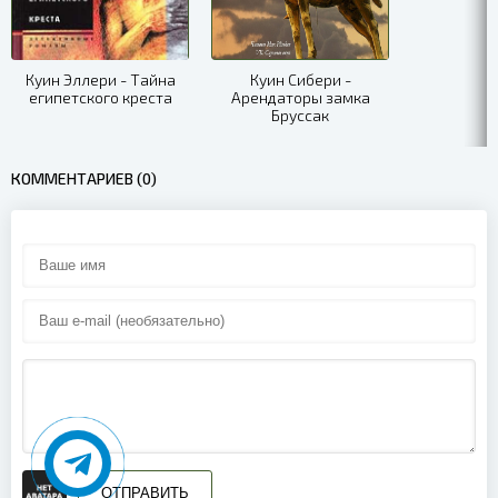
11
12
Куин Эллери - Тайна
Куин Сибери -
египетского креста
Арендаторы замка
13
Бруссак
14
КОММЕНТАРИЕВ (0)
15
16
17
18
19
20
21
22
ОТПРАВИТЬ